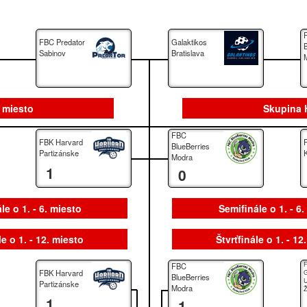
FBC Predator
Galaktikos
Sabinov
Bratislava
. miesto
Skupina H
FBC
FBK Harvard
BlueBerries
Partizánske
Modra
1
0
le o 1. - 6. miesto
Semifinále o 1. - 6
le o 1. - 12. miesto
Štvrťfinále o 1. - 12
FBC
FBK Harvard
G
BlueBerries
U
Partizánske
Modra
Ž
1
1