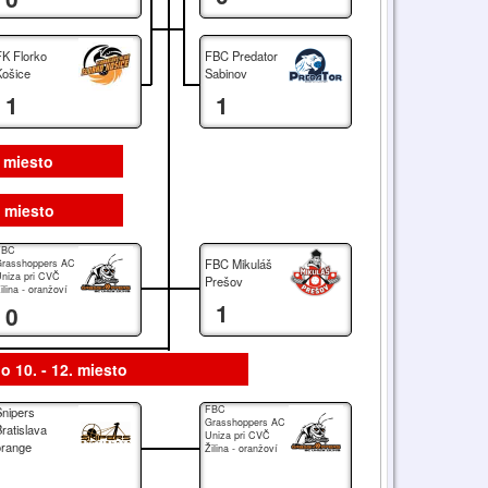
FK Florko
FBC Predator
Košice
Sabinov
1
1
. miesto
. miesto
FBC
FBC Mikuláš
rasshoppers AC
niza pri CVČ
Prešov
ilina - oranžoví
1
0
o 10. - 12. miesto
FBC
Snipers
Grasshoppers AC
ratislava
Uniza pri CVČ
orange
Žilina - oranžoví