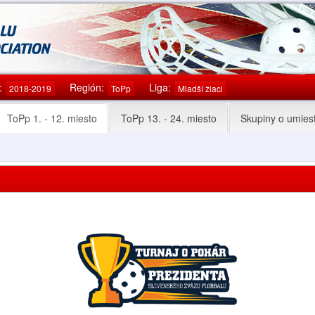
:
Región:
Liga:
2018-2019
ToPp
Mladší žiaci
ToPp 1. - 12. miesto
ToPp 13. - 24. miesto
Skupiny o umies