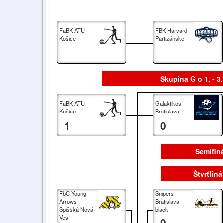
FaBK ATU
FBK Harvard
Košice
Partizánske
Skupina G o 1. - 3
FaBK ATU
Galaktikos
Košice
Bratislava
1
0
Semifiná
Štvrťfiná
FbC Young
Snipers
Arrows
Bratislava
Spišská Nová
black
Ves
0