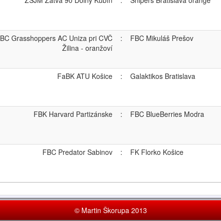
ZŠJM Žatva 90 Dolný Kubín
:
Snipers Bratislava orange
BC Grasshoppers AC Uniza pri CVČ
:
FBC Mikuláš Prešov
Žilina - oranžoví
FaBK ATU Košice
:
Galaktikos Bratislava
FBK Harvard Partizánske
:
FBC BlueBerries Modra
FBC Predator Sabinov
:
FK Florko Košice
© Martin Škorupa 2013