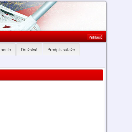
Prihlásiť
tnenie
Družstvá
Predpis súťaže