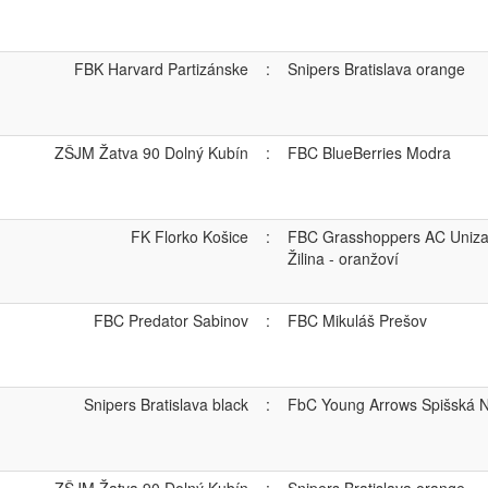
FBK Harvard Partizánske
:
Snipers Bratislava orange
ZŠJM Žatva 90 Dolný Kubín
:
FBC BlueBerries Modra
FK Florko Košice
:
FBC Grasshoppers AC Uniza
Žilina - oranžoví
FBC Predator Sabinov
:
FBC Mikuláš Prešov
Snipers Bratislava black
:
FbC Young Arrows Spišská 