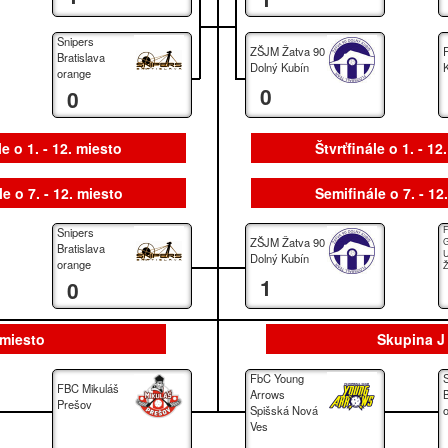
Snipers
ZŠJM Žatva 90
Bratislava
Dolný Kubín
orange
0
0
le o 1. - 12. miesto
Štvrťfinále o 1. - 12
e o 7. - 12. miesto
Semifinále o 7. - 12
Snipers
ZŠJM Žatva 90
G
Bratislava
U
Dolný Kubín
orange
Ž
1
0
 miesto
Skupina J 
FbC Young
FBC Mikuláš
Arrows
B
Prešov
Spišská Nová
Ves