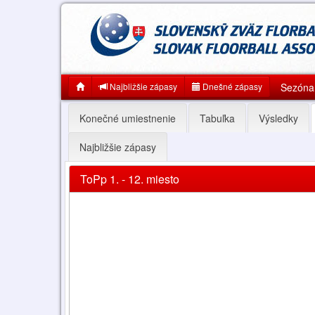
Najbližšie zápasy
Dnešné zápasy
Sezóna
Konečné umiestnenie
Tabuľka
Výsledky
Najbližšie zápasy
ToPp 1. - 12. miesto