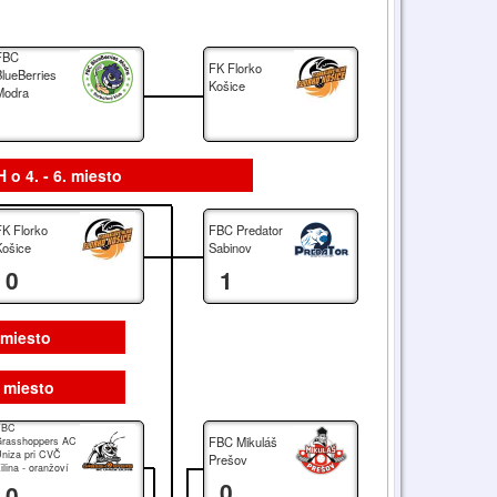
FBC
FK Florko
BlueBerries
Košice
Modra
 o 4. - 6. miesto
FK Florko
FBC Predator
Košice
Sabinov
0
1
. miesto
. miesto
FBC
FBC Mikuláš
rasshoppers AC
niza pri CVČ
Prešov
ilina - oranžoví
0
0