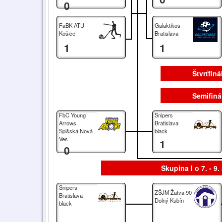
0
FaBK ATU
Galaktikos
Košice
Bratislava
1
1
Štvrťfiná
Semifinál
FbC Young
Snipers
Arrows
Bratislava
Spišská Nová
black
Ves
1
0
Skupina I o 7. - 9.
Snipers
ZŠJM Žatva 90
Bratislava
Dolný Kubín
black