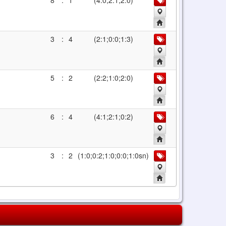
8
:
1
(4:0;2:1;2:0)
3
:
4
(2:1;0:0;1:3)
5
:
2
(2:2;1:0;2:0)
6
:
4
(4:1;2:1;0:2)
3
:
2
(1:0;0:2;1:0;0:0;1:0sn)