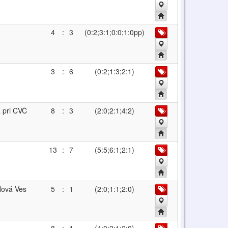
4
:
3
(0:2;3:1;0:0;1:0pp)
3
:
6
(0:2;1:3;2:1)
 pri CVČ
8
:
3
(2:0;2:1;4:2)
13
:
7
(5:5;6:1;2:1)
Nová Ves
5
:
1
(2:0;1:1;2:0)