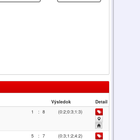
Výsledok
Detail
1
:
8
(0:2;0:3;1:3)
5
:
7
(0:3;1:2;4:2)