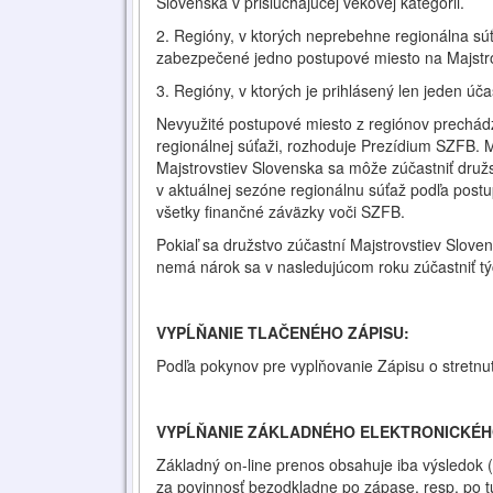
Slovenska v prislúchajúcej vekovej kategórii.
2. Regióny, v ktorých neprebehne regionálna súť
zabezpečené jedno postupové miesto na Majstrov
3. Regióny, v ktorých je prihlásený len jeden úč
Nevyužité postupové miesto z regiónov prechád
regionálnej súťaži, rozhoduje Prezídium SZFB. M
Majstrovstiev Slovenska sa môže zúčastniť družs
v aktuálnej sezóne regionálnu súťaž podľa post
všetky finančné záväzky voči SZFB.
Pokiaľ sa družstvo zúčastní Majstrovstiev Slov
nemá nárok sa v nasledujúcom roku zúčastniť týc
VYPĹŇANIE TLAČENÉHO ZÁPISU:
Podľa pokynov pre vyplňovanie Zápisu o stretnu
VYPĹŇANIE ZÁKLADNÉHO ELEKTRONICKÉH
Základný on-line prenos obsahuje iba výsledok (
za povinnosť bezodkladne po zápase, resp. po tu