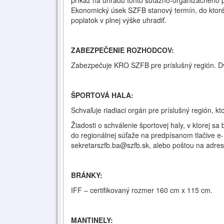
príkaz na úhradu tohto súťažno-organizačného 
Ekonomický úsek SZFB stanový termín, do ktor
poplatok v plnej výške uhradiť.
ZABEZPEČENIE ROZHODCOV:
Zabezpečuje KRO SZFB pre príslušný región. Dv
ŠPORTOVÁ HALA:
Schvaľuje riadiaci orgán pre príslušný región, k
Žiadosti o schválenie športovej haly, v ktorej s
do regionálnej súťaže na predpísanom tlačive e
sekretarszfb.ba@szfb.sk, alebo poštou na adres
BRÁNKY:
IFF – certifikovaný rozmer 160 cm x 115 cm.
MANTINELY: