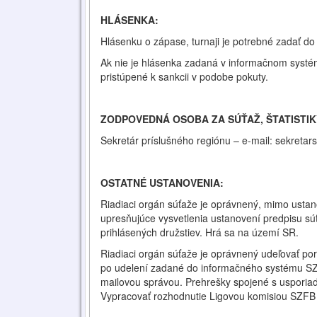
HLÁSENKA:
Hlásenku o zápase, turnaji je potrebné zadať d
Ak nie je hlásenka zadaná v informačnom systém
pristúpené k sankcii v podobe pokuty.
ZODPOVEDNÁ OSOBA ZA SÚŤAŽ, ŠTATISTIK
Sekretár príslušného regiónu – e-mail: sekretar
OSTATNÉ USTANOVENIA:
Riadiaci orgán súťaže je oprávnený, mimo usta
upresňujúce vysvetlenia ustanovení predpisu sú
prihlásených družstiev. Hrá sa na území SR.
Riadiaci orgán súťaže je oprávnený udeľovať por
po udelení zadané do informačného systému SZF
mailovou správou. Prehrešky spojené s usporiad
Vypracovať rozhodnutie Ligovou komisiou SZFB p