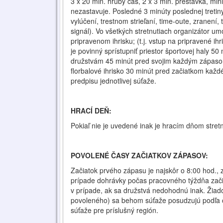
3 x 20 min. hrubý čas, 2 x 3 min. prestávka, min
nezastavuje. Posledné 3 minúty poslednej tretiny 
vylúčení, trestnom strieľaní, time-oute, zranení
signál). Vo všetkých stretnutiach organizátor 
pripravenom ihrisku; (t.j. vstup na pripravené 
je povinný sprístupniť priestor športovej haly 50
družstvám 45 minút pred svojim každým zápasom
florbalové ihrisko 30 minút pred začiatkom každ
predpisu jednotlivej súťaže.
HRACÍ DEŇ:
Pokiaľ nie je uvedené inak je hracím dňom stret
POVOLENÉ ČASY ZAČIATKOV ZÁPASOV:
Začiatok prvého zápasu je najskôr o 8:00 hod.,
prípade dohrávky počas pracovného týždňa začia
v prípade, ak sa družstvá nedohodnú inak. Žiad
povoleného) sa behom súťaže posudzujú podľa čl
súťaže pre príslušný región.