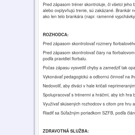
Pred zápasom tréner skontroluje, či všetci jeho 
alebo ovplyvňujú trenie, sú zakázané. Brankár n
ako len telo brankára (napr. ramenné vypchávky,
ROZHODCA:
Pred zápasom skontrolovať rozmery florbalového 
Pred zápasom skontrolovať čiary na florbalovom 
podľa pravidiel florbalu.
Počas zápasu vysvetliť chyby a zamedziť tak op
Vykonávať pedagogickú a odbornú činnosť na ihri
Nedovoliť, aby diváci v hale kričali neprimeran
Spolupracovať s trénermi a hráčmi, aby ich hra ba
Využívať skúsených rozhodcov s citom pre hru a
Riadiť sa Súťažným poriadkom SZFB, podľa článo
ZDRAVOTNÁ SLUŽBA: