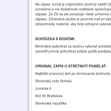
Na zápas, turnaj je organizátor povinný zaistiť z
označená a má dosiahnuté vzdelanie oprávňujúce
zápase. Za ZS sa ale považuje i lekár prítomný
zápasu. Zdravotná služba je povinná mať pri se
zdravotnícky materiál, aby bola schopná vykonať
SCHÔDZKA S RODIČMI:
Minimálne jedenkrát za sezónu vykonať schôdzku
vysvetliť princíp jednotlivej súťaže podľa predpis
ORIGINÁL ZÁPIS O STRETNUTÍ POSIELAŤ:
Najbližší pracovný deň po dni konania stretnuti
Slovenský zväz florbalu
Junácka 6
832 80 Bratislava
Slovenská republika