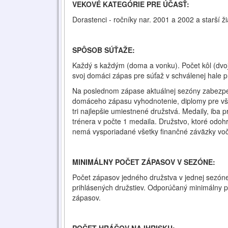
VEKOVÉ KATEGÓRIE PRE ÚČASŤ:
Dorastenci - ročníky nar. 2001 a 2002 a starší ži
SPÔSOB SÚŤAŽE:
Každý s každým (doma a vonku). Počet kôl (dvoj
svoj domáci zápas pre súťaž v schválenej hale p
Na poslednom zápase aktuálnej sezóny zabezpeč
domáceho zápasu vyhodnotenie, diplomy pre vše
tri najlepšie umiestnené družstvá. Medaily, iba 
trénera v počte 1 medaila. Družstvo, ktoré odohr
nemá vysporiadané všetky finančné záväzky vo
MINIMÁLNY POČET ZÁPASOV V SEZÓNE:
Počet zápasov jedného družstva v jednej sezóne 
prihlásených družstiev. Odporúčaný minimálny p
zápasov.