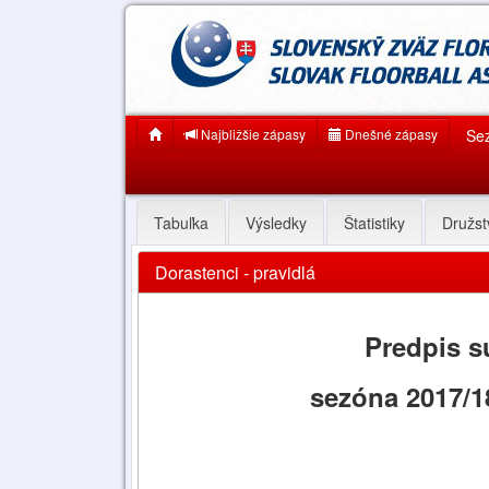
Najbližšie zápasy
Dnešné zápasy
Se
Tabuľka
Výsledky
Štatistiky
Družst
Dorastenci - pravidlá
Predpis s
sezóna 2017/1