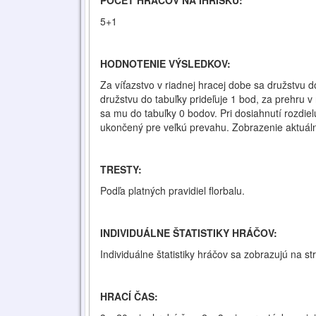
POČET HRÁČOV NA IHRISKU:
5+1
HODNOTENIE VÝSLEDKOV:
Za víťazstvo v riadnej hracej dobe sa družstvu d
družstvu do tabuľky prideľuje 1 bod, za prehru v
sa mu do tabuľky 0 bodov. Pri dosiahnutí rozdie
ukončený pre veľkú prevahu. Zobrazenie aktuál
TRESTY:
Podľa platných pravidiel florbalu.
INDIVIDUÁLNE ŠTATISTIKY HRÁČOV:
Individuálne štatistiky hráčov sa zobrazujú na s
HRACÍ ČAS: