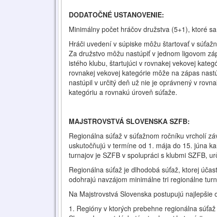
DODATOČNÉ USTANOVENIE:
Minimálny počet hráčov družstva (5+1), ktoré sa 
Hráči uvedení v súpiske môžu štartovať v súťaž
Za družstvo môžu nastúpiť v jednom ligovom zápa
istého klubu, štartujúci v rovnakej vekovej kateg
rovnakej vekovej kategórie môže na zápas nastúp
nastúpil v určitý deň už nie je oprávnený v rovn
kategóriu a rovnakú úroveň súťaže.
MAJSTROVSTVÁ SLOVENSKA SZFB:
Regionálna súťaž v súťažnom ročníku vrcholí zá
uskutočňujú v termíne od 1. mája do 15. júna 
turnajov je SZFB v spolupráci s klubmi SZFB, 
Regionálna súťaž je dlhodobá súťaž, ktorej účast
odohrajú navzájom minimálne tri regionálne turn
Na Majstrovstvá Slovenska postupujú najlepšie 
1. Regióny v ktorých prebehne regionálna súťa