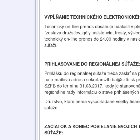
VYPĹŇANIE TECHNICKÉHO ELEKTRONICKÉH
Technický on-line prenos obsahuje udalosti v p
(zostava družstiev, góly, asistencie, tresty, výsl
technický on-line prenos do 24.00 hodiny v nasl
súťaží.
PRIHLASOVANIE DO REGIONÁLNEJ SÚŤAŽE
Prihlášku do regionálnej súťaže treba zaslať na
na e-mailovú adresu sekretarszfb.ba@szfb.sk pr
SZFB do termínu 31.08.2017, kedy je stanovená 
regionálne rady informáciu o stave prihlásených
Družstvo, ktoré nemá vysporiadané všetky fina
súťaže.
ZAČIATOK A KONIEC POSIELANIE SVOJICH
SÚŤAŽE: