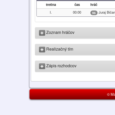
tretina
čas
hráč
I.
00:00
Juraj Biča
96
Zoznam hráčov
Realizačný tím
Zápis rozhodcov
© Ma