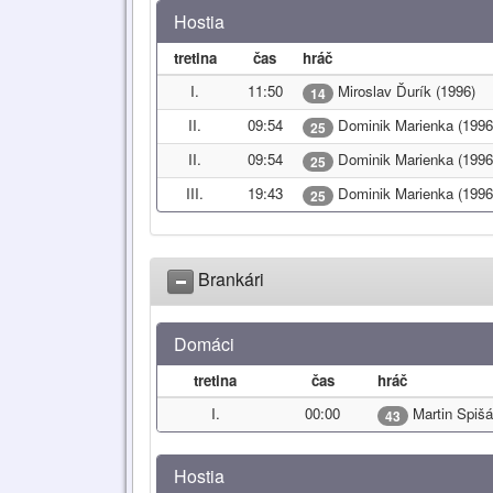
Hostia
tretina
čas
hráč
I.
11:50
Miroslav Ďurík (1996)
14
II.
09:54
Dominik Marienka (1996
25
II.
09:54
Dominik Marienka (1996
25
III.
19:43
Dominik Marienka (1996
25
Brankári
Domáci
tretina
čas
hráč
I.
00:00
Martin Spišá
43
Hostia