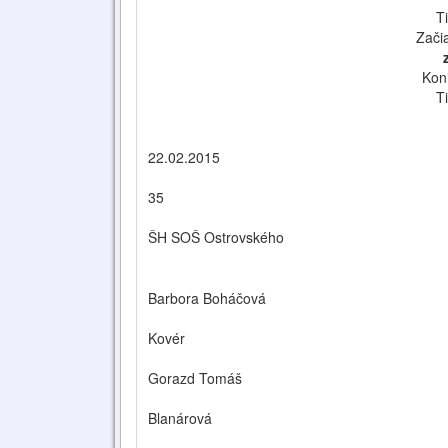
T
Zači
Kon
T
22.02.2015
35
ŠH SOŠ Ostrovského
Barbora Boháčová
Kovér
Gorazd Tomáš
Blanárová