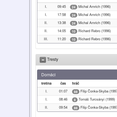
I.
09:45
Michal Amrich (1996)
24
I.
17:58
Michal Amrich (1996)
24
II.
13:38
Michal Amrich (1996)
24
II.
14:05
Richard Rebro (1996)
10
III.
11:20
Richard Rebro (1996)
10
Tresty
Domáci
tretina
čas
hráč
I.
01:07
Filip Čonka-Skyba (199
88
I.
08:46
Tomáš Turcsányi (1999)
8
II.
09:54
Filip Čonka-Skyba (199
88