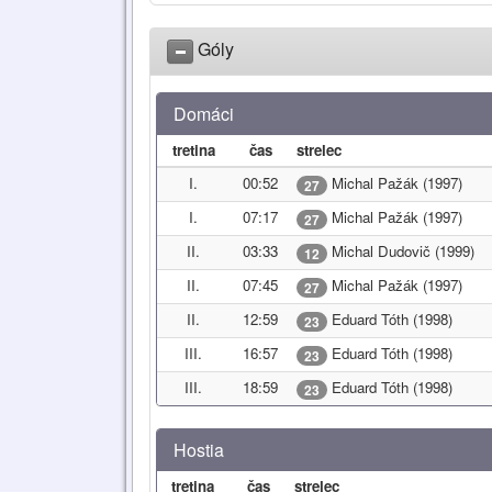
Góly
Domáci
tretina
čas
strelec
I.
00:52
Michal Pažák (1997)
27
I.
07:17
Michal Pažák (1997)
27
II.
03:33
Michal Dudovič (1999)
12
II.
07:45
Michal Pažák (1997)
27
II.
12:59
Eduard Tóth (1998)
23
III.
16:57
Eduard Tóth (1998)
23
III.
18:59
Eduard Tóth (1998)
23
Hostia
tretina
čas
strelec