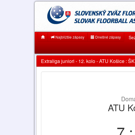
Najbližšie zápasy
Dnešné zápasy
Se
Extraliga juniori - 12. kolo - ATU Košice : Š
Domá
ATU K
7 :