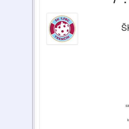
Š
sa
k