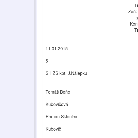
T
Zači
Kon
T
11.01.2015
5
ŠH ZŠ kpt. J.Nálepku
Tomáš Beňo
Kubovičová
Roman Sklenica
Kubovič