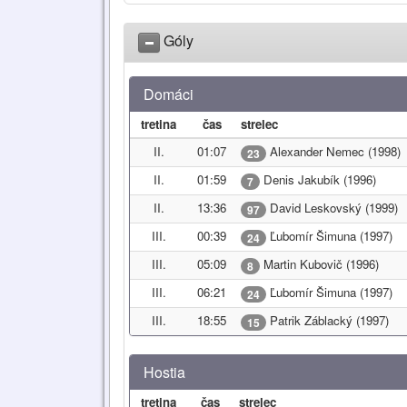
Góly
Domáci
tretina
čas
strelec
II.
01:07
Alexander Nemec (1998)
23
II.
01:59
Denis Jakubík (1996)
7
II.
13:36
David Leskovský (1999)
97
III.
00:39
Ľubomír Šimuna (1997)
24
III.
05:09
Martin Kubovič (1996)
8
III.
06:21
Ľubomír Šimuna (1997)
24
III.
18:55
Patrik Záblacký (1997)
15
Hostia
tretina
čas
strelec