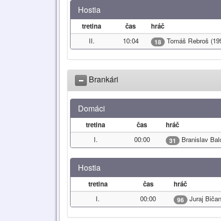
Hostia
tretina
čas
hráč
II.
10:04
Tomáš Rebroš (19
18
Brankári
Domáci
tretina
čas
hráč
I.
00:00
Branislav Bal
31
Hostia
tretina
čas
hráč
I.
00:00
Juraj Biča
96