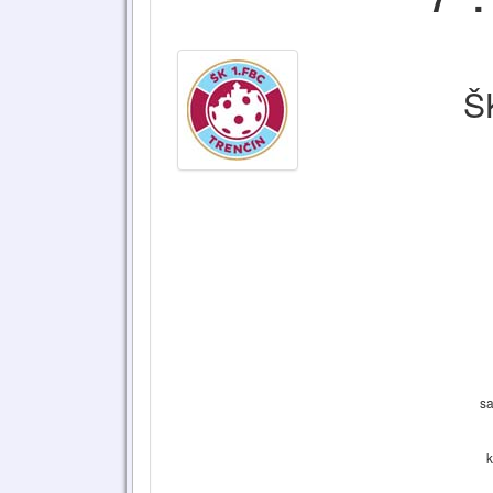
Š
sa
k