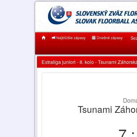
Najbližšie zápasy
Dnešné zápasy
Se
Extraliga juniori - 8. kolo - Tsunami Záhors
Domá
Tsunami Záhor
7 :