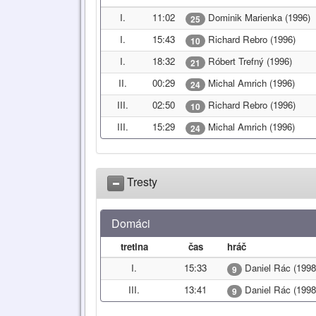
I.
11:02
Dominik Marienka (1996)
25
I.
15:43
Richard Rebro (1996)
10
I.
18:32
Róbert Trefný (1996)
21
II.
00:29
Michal Amrich (1996)
24
III.
02:50
Richard Rebro (1996)
10
III.
15:29
Michal Amrich (1996)
24
Tresty
Domáci
tretina
čas
hráč
I.
15:33
Daniel Rác (1998
9
III.
13:41
Daniel Rác (1998
9