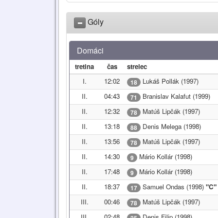
Góly
Domáci
tretina
čas
strelec
I.
12:02
Lukáš Pollák (1997)
18
II.
04:43
Branislav Kalafut (1999)
71
II.
12:32
Matúš Lipčák (1997)
78
II.
13:18
Denis Melega (1998)
88
II.
13:56
Matúš Lipčák (1997)
78
II.
14:30
Mário Kollár (1998)
9
II.
17:48
Mário Kollár (1998)
9
II.
18:37
Samuel Ondas (1998)
"C"
17
III.
00:46
Matúš Lipčák (1997)
78
III.
02:48
Denis Filip (1998)
25