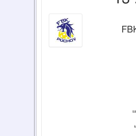
FBK
sa
k