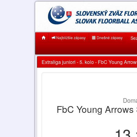
Najbližšie zápasy
Dnešné zápasy
Se
Extraliga juniori - 5. kolo - FbC Young Arr
Domá
FbC Young Arrows 
13 