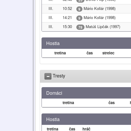
III.
10:52
Mário Kollár (1998)
9
III.
14:21
Mário Kollár (1998)
9
III.
15:30
Matúš Lipčák (1997)
78
Hostia
tretina
čas
strelec
Tresty
Domáci
tretina
čas
Hostia
tretina
čas
hráč