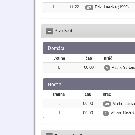
I.
11:22
Erik Jurenka (1999)
87
Brankári
Domáci
tretina
čas
hráč
I.
00:00
Patrik Svitan
1
Hostia
tretina
čas
hráč
I.
00:00
Martin Laššá
99
III.
00:00
Michal Režný
1