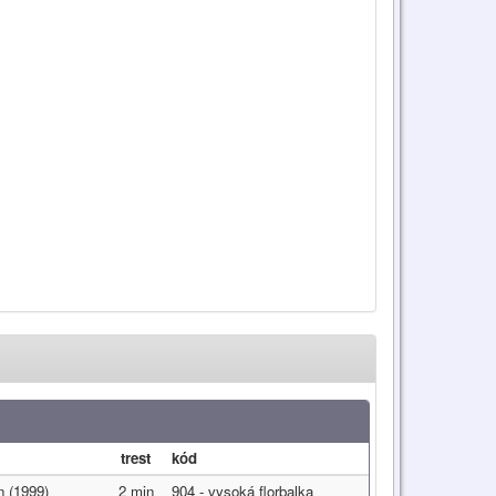
trest
kód
 (1999)
2 min
904 - vysoká florbalka