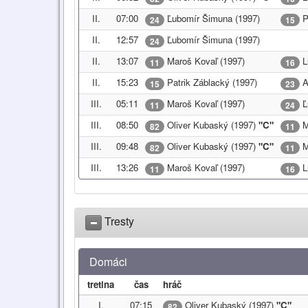
II.
07:00
Ľubomír Šimuna (1997)
P
24
15
II.
12:57
Ľubomír Šimuna (1997)
24
II.
13:07
Maroš Kovaľ (1997)
L
11
16
II.
15:23
Patrik Záblacký (1997)
A
15
23
III.
05:11
Maroš Kovaľ (1997)
Ľ
11
24
III.
08:50
Oliver Kubaský (1997)
"C"
M
82
11
III.
09:48
Oliver Kubaský (1997)
"C"
M
82
11
III.
13:26
Maroš Kovaľ (1997)
L
11
16
Tresty
Domáci
tretina
čas
hráč
I.
07:15
Oliver Kubaský (1997)
"C"
82