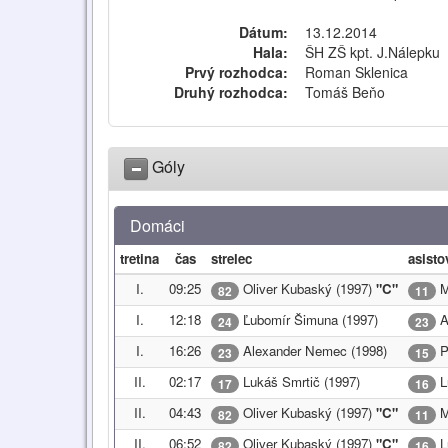
Dátum:
13.12.2014
Hala:
ŠH ZŠ kpt. J.Nálepku
Prvý rozhodca:
Roman Sklenica
Druhý rozhodca:
Tomáš Beňo
Góly
Domáci
tretina
čas
strelec
asisto
I.
09:25
Oliver Kubaský (1997)
"C"
M
82
11
I.
12:18
Ľubomír Šimuna (1997)
A
24
23
I.
16:26
Alexander Nemec (1998)
P
23
15
II.
02:17
Lukáš Smrtič (1997)
L
17
16
II.
04:43
Oliver Kubaský (1997)
"C"
M
82
11
II.
06:52
Oliver Kubaský (1997)
"C"
L
82
16