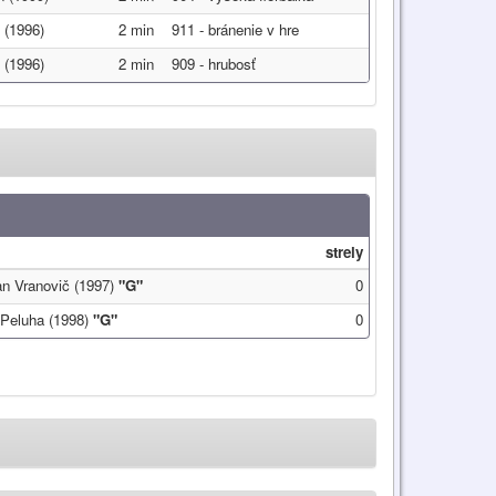
 (1996)
2 min
911 - bránenie v hre
 (1996)
2 min
909 - hrubosť
strely
 Vranovič (1997)
"G"
0
Peluha (1998)
"G"
0