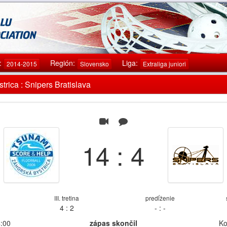
:
Región:
Liga:
2014-2015
Slovensko
Extraliga juniori
strica : Snipers Bratislava
14 : 4
III. tretina
predĺženie
4 : 2
- : -
4:00
zápas skončil
Ko