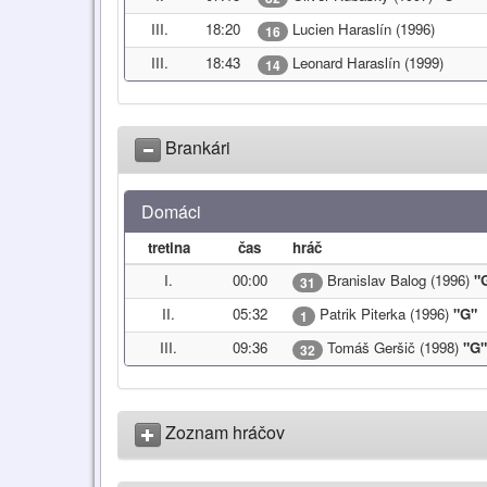
III.
18:20
Lucien Haraslín (1996)
16
III.
18:43
Leonard Haraslín (1999)
14
Brankári
Domáci
tretina
čas
hráč
I.
00:00
Branislav Balog (1996)
"
31
II.
05:32
Patrik Piterka (1996)
"G"
1
III.
09:36
Tomáš Geršič (1998)
"G"
32
Zoznam hráčov