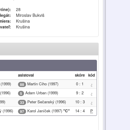
tine):
28
legát:
Miroslav Bukviš
iera:
Krušina
vateľ:
Krušina
asistoval
skóre
kód
(1999)
Martin Ciho (1997)
0 : 1
-
88
(1996)
Adam Urban (1999)
9 : 2
-
5
99)
Peter Sečanský (1996)
10 : 3
-
33
 (1996)
Karol Janíček (1997)
"C"
14 : 4
P
97