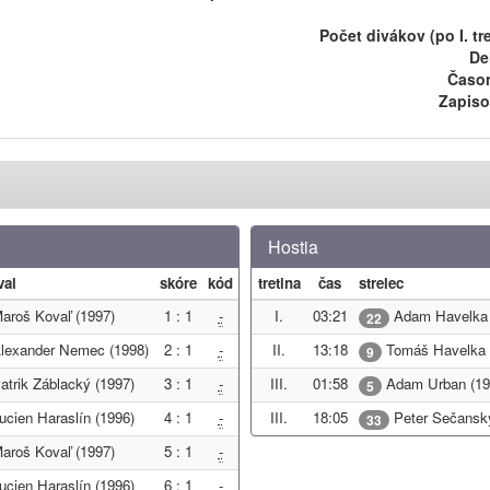
Počet divákov (po I. tre
De
Časom
Zapiso
Hostia
val
skóre
kód
tretina
čas
strelec
aroš Kovaľ (1997)
1 : 1
-
I.
03:21
Adam Havelka 
22
lexander Nemec (1998)
2 : 1
-
II.
13:18
Tomáš Havelka 
9
atrik Záblacký (1997)
3 : 1
-
III.
01:58
Adam Urban (19
5
ucien Haraslín (1996)
4 : 1
-
III.
18:05
Peter Sečanský
33
aroš Kovaľ (1997)
5 : 1
-
ucien Haraslín (1996)
6 : 1
-