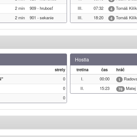
2 min
909 - hrubosť
III.
07:32
Tomáš Kilík
4
2 min
901 - sekanie
III.
18:20
Tomáš Kilík
4
Hostia
strely
tretina
čas
hráč
G"
0
I.
00:00
Radovan
1
0
II.
15:23
Matej 
78
0