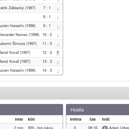
atrik Záblacký (1997)
7 : 1
-
8 : 1
-
ucien Haraslín (1996)
9 : 1
-
lexander Nemec (1998)
10 : 2
-
ubomír Šimuna (1997)
11 : 3
-
aroš Kovaľ (1997)
12 : 3
P
aroš Kovaľ (1997)
13 : 3
-
ucien Haraslín (1996)
14 : 3
-
Hostia
trest
kód
tretina
čas
hráč
2 min
920 - hra rukou
II.
08:16
Adam Urban
5