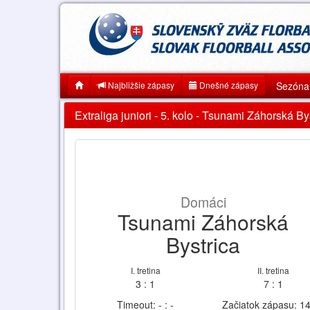
Najbližšie zápasy
Dnešné zápasy
Sezóna
Extraliga juniori - 5. kolo - Tsunami Záhorská By
Domáci
Tsunami Záhorská
Bystrica
I. tretina
II. tretina
3 : 1
7 : 1
Timeout: - : -
Začiatok zápasu: 1