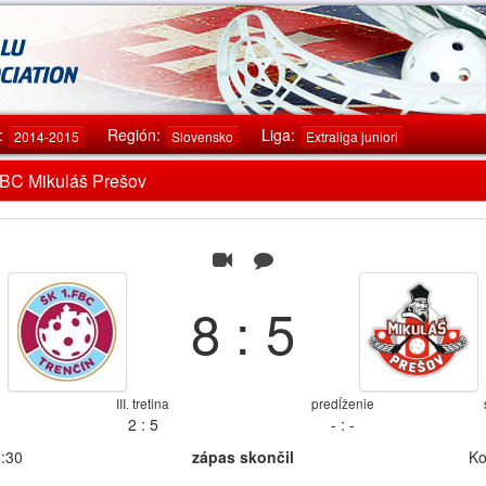
:
Región:
Liga:
2014-2015
Slovensko
Extraliga juniori
: FBC Mikuláš Prešov
8 : 5
III. tretina
predĺženie
2 : 5
- : -
8:30
zápas skončil
Ko