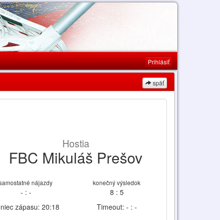
Prihlásiť
späť
Hostia
FBC Mikuláš Prešov
samostatné nájazdy
konečný výsledok
- : -
8 : 5
niec zápasu: 20:18
Timeout: - : -