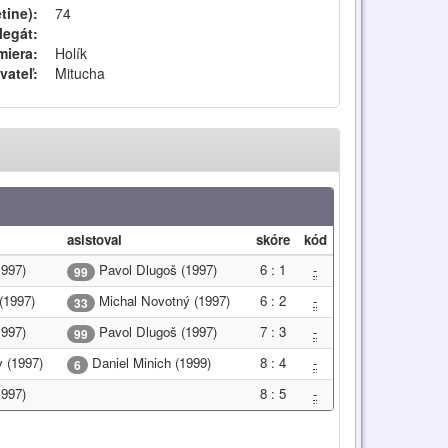
tine):
74
legát:
iera:
Holík
vateľ:
Mitucha
asistoval
skóre
kód
997)
Pavol Dlugoš (1997)
6 : 1
-
99
(1997)
Michal Novotný (1997)
6 : 2
-
33
997)
Pavol Dlugoš (1997)
7 : 3
-
99
y (1997)
Daniel Minich (1999)
8 : 4
-
6
997)
8 : 5
-