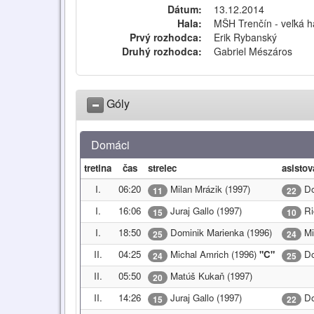
Dátum:
13.12.2014
Hala:
MŠH Trenčín - veľká h
Prvý rozhodca:
Erik Rybanský
Druhý rozhodca:
Gabriel Mészáros
Góly
Domáci
tretina
čas
strelec
asistov
I.
06:20
Milan Mrázik (1997)
Do
11
22
I.
16:06
Juraj Gallo (1997)
Ri
15
10
I.
18:50
Dominik Marienka (1996)
Mi
25
24
II.
04:25
Michal Amrich (1996)
"C"
Do
24
25
II.
05:50
Matúš Kukaň (1997)
20
II.
14:26
Juraj Gallo (1997)
Do
15
22