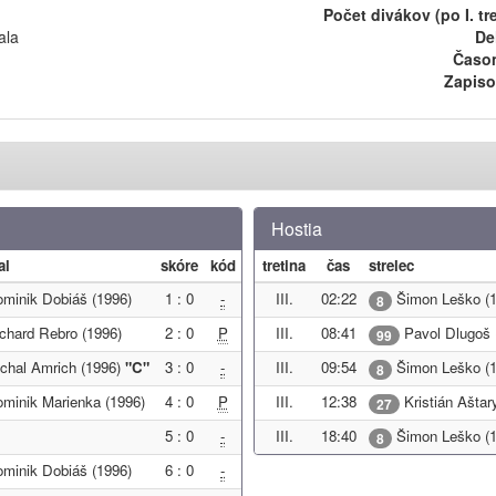
Počet divákov (po I. tre
ala
De
Časom
Zapiso
Hostia
al
skóre
kód
tretina
čas
strelec
minik Dobiáš (1996)
1 : 0
-
III.
02:22
Šimon Leško (1
8
chard Rebro (1996)
2 : 0
P
III.
08:41
Pavol Dlugoš 
99
chal Amrich (1996)
"C"
3 : 0
-
III.
09:54
Šimon Leško (1
8
minik Marienka (1996)
4 : 0
P
III.
12:38
Kristián Aštar
27
5 : 0
-
III.
18:40
Šimon Leško (1
8
minik Dobiáš (1996)
6 : 0
-