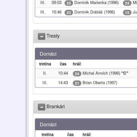
III.
09:03
Dominik Marienka (1996)
Mi
25
24
III.
10:46
Dominik Dobiáš (1996)
Jur
22
15
Tresty
Domáci
tretina
čas
hráč
II.
10:44
Michal Amrich (1996)
"C"
24
III.
14:43
Brian Oberta (1997)
21
Brankári
Domáci
tretina
čas
hráč