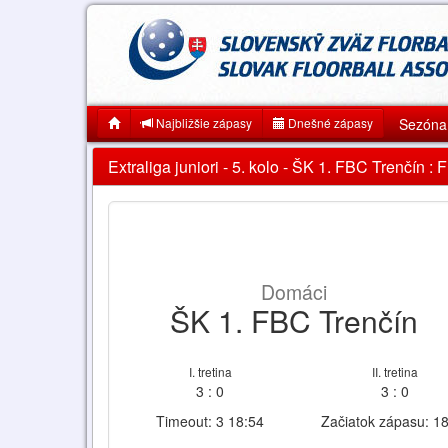
Najbližšie zápasy
Dnešné zápasy
Sezóna
Extraliga juniori - 5. kolo - ŠK 1. FBC Trenčín 
Domáci
ŠK 1. FBC Trenčín
I. tretina
II. tretina
3 : 0
3 : 0
Timeout: 3 18:54
Začiatok zápasu: 1