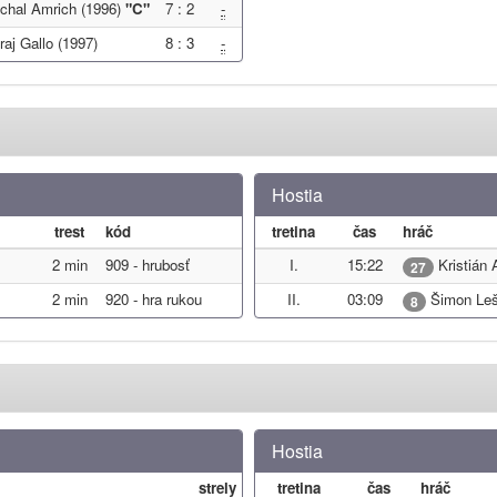
chal Amrich (1996)
"C"
7 : 2
-
aj Gallo (1997)
8 : 3
-
Hostia
trest
kód
tretina
čas
hráč
2 min
909 - hrubosť
I.
15:22
Kristián 
27
2 min
920 - hra rukou
II.
03:09
Šimon Leš
8
Hostia
strely
tretina
čas
hráč