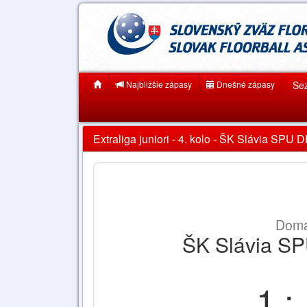
Najbližšie zápasy
Dnešné zápasy
Se
Extraliga juniori - 4. kolo - ŠK Slávia SPU
Domá
ŠK Slávia SP
1 :