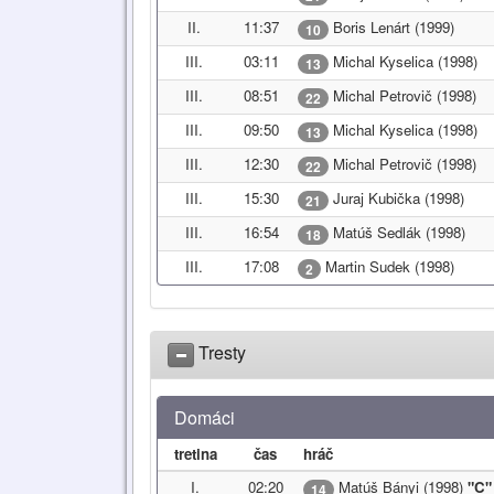
II.
11:37
Boris Lenárt (1999)
10
III.
03:11
Michal Kyselica (1998)
13
III.
08:51
Michal Petrovič (1998)
22
III.
09:50
Michal Kyselica (1998)
13
III.
12:30
Michal Petrovič (1998)
22
III.
15:30
Juraj Kubička (1998)
21
III.
16:54
Matúš Sedlák (1998)
18
III.
17:08
Martin Sudek (1998)
2
Tresty
Domáci
tretina
čas
hráč
I.
02:20
Matúš Bányi (1998)
"C"
14