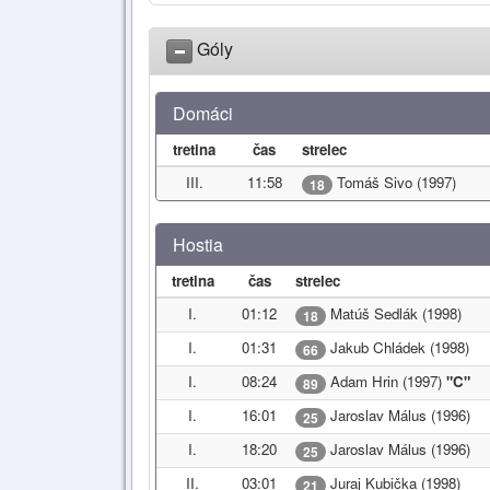
Góly
Domáci
tretina
čas
strelec
III.
11:58
Tomáš Sivo (1997)
18
Hostia
tretina
čas
strelec
I.
01:12
Matúš Sedlák (1998)
18
I.
01:31
Jakub Chládek (1998)
66
I.
08:24
Adam Hrin (1997)
"C"
89
I.
16:01
Jaroslav Málus (1996)
25
I.
18:20
Jaroslav Málus (1996)
25
II.
03:01
Juraj Kubička (1998)
21