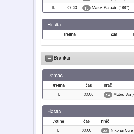
III.
07:30
Marek Karabín (1997)
15
Hostia
tretina
čas
Brankári
Domáci
tretina
čas
hráč
I.
00:00
Matúš Bány
14
Hostia
tretina
čas
hráč
I.
00:00
Nikolas Solár
38