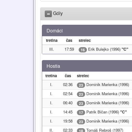
Góly
Domáci
tretina
čas
strelec
III.
17:59
Erik Bulejko (1996)
"C"
16
Hostia
tretina
čas
strelec
I.
02:36
Dominik Marienka (1996)
23
I.
02:54
Dominik Marienka (1996)
23
I.
06:40
Dominik Marienka (1996)
23
I.
14:45
Patrik Bičan (1996)
"C"
17
I.
19:58
Dominik Marienka (1996)
23
II.
02:33
Tomáš Rebroš (1997)
18