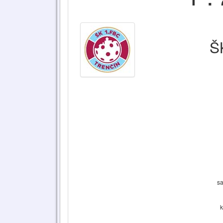
Š
sa
k