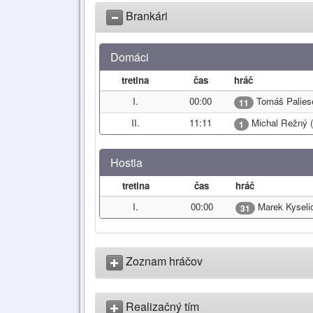
Brankári
Domáci
tretina
čas
hráč
I.
00:00
Tomáš Palies
11
II.
11:11
Michal Režný 
1
Hostia
tretina
čas
hráč
I.
00:00
Marek Kyseli
31
Zoznam hráčov
Realizačný tím