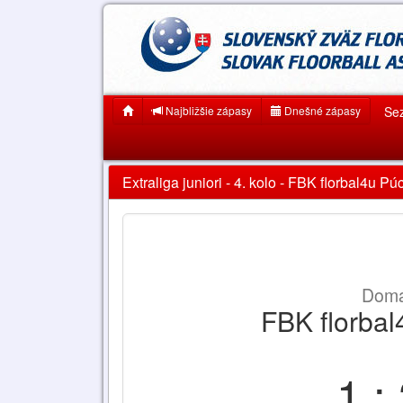
Najbližšie zápasy
Dnešné zápasy
Se
Extraliga juniori - 4. kolo - FBK florbal4u P
Domá
FBK florba
1 :