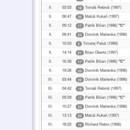
II.
03:53
Tomáš Rebroš (1997)
18
II.
06:47
Matúš Kukaň (1997)
20
II.
09:12
Patrik Bičan (1996)
"C"
17
II.
09:41
Dominik Marienka (1996)
23
II.
10:03
Timotej Paluš (1999)
5
II.
14:14
Brian Oberta (1997)
21
II.
16:39
Patrik Bičan (1996)
"C"
17
II.
19:26
Dominik Marienka (1996)
23
III.
03:44
Dominik Marienka (1996)
23
III.
04:42
Tomáš Rebroš (1997)
18
III.
05:09
Patrik Bičan (1996)
"C"
17
III.
10:27
Dominik Marienka (1996)
23
III.
13:13
Matúš Kukaň (1997)
20
III.
18:25
Richard Rebro (1996)
10