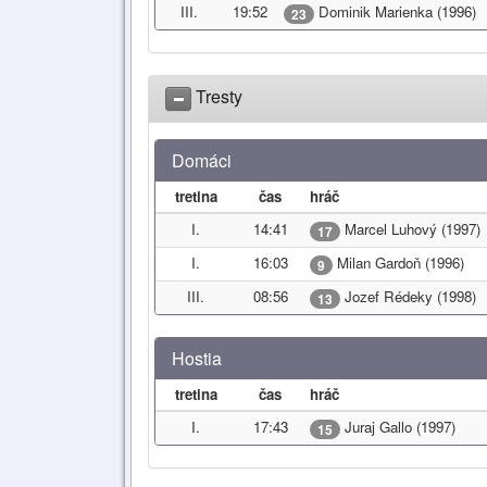
III.
19:52
Dominik Marienka (1996)
23
Tresty
Domáci
tretina
čas
hráč
I.
14:41
Marcel Luhový (1997)
17
I.
16:03
Milan Gardoň (1996)
9
III.
08:56
Jozef Rédeky (1998)
13
Hostia
tretina
čas
hráč
I.
17:43
Juraj Gallo (1997)
15