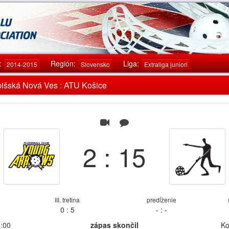
:
Región:
Liga:
2014-2015
Slovensko
Extraliga juniori
Spišská Nová Ves : ATU Košice
2 : 15
III. tretina
predĺženie
0 : 5
- : -
0:00
zápas skončil
Ko