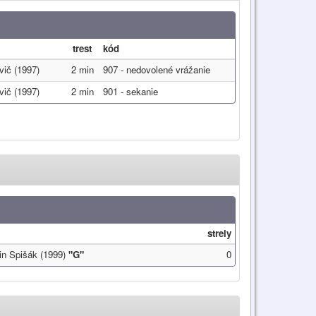
trest
kód
vič (1997)
2 min
907 - nedovolené vrážanie
vič (1997)
2 min
901 - sekanie
strely
in Spišák (1999)
"G"
0