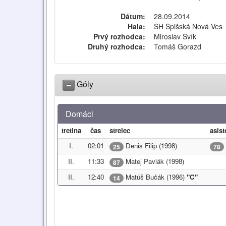
Dátum:
28.09.2014
Hala:
ŠH Spišská Nová Ves
Prvý rozhodca:
Miroslav Švík
Druhý rozhodca:
Tomáš Gorazd
Góly
Domáci
tretina
čas
strelec
asist
I.
02:01
Denis Filip (1998)
25
78
II.
11:33
Matej Pavlák (1998)
87
II.
12:40
Matúš Bučák (1996)
"C"
14