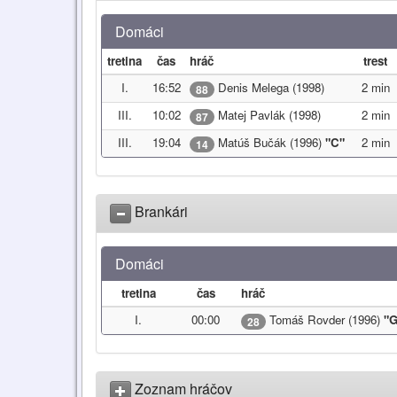
Domáci
tretina
čas
hráč
trest
I.
16:52
Denis Melega (1998)
2 min
88
III.
10:02
Matej Pavlák (1998)
2 min
87
III.
19:04
Matúš Bučák (1996)
"C"
2 min
14
Brankári
Domáci
tretina
čas
hráč
I.
00:00
Tomáš Rovder (1996)
"G
28
Zoznam hráčov