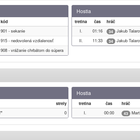
Hostia
kód
tretina
čas
hráč
901 - sekanie
I.
01:16
Jakub Talaro
34
915 - nedovolená vzdialenosť
II.
11:33
Jakub Talaro
34
908 - vrážanie chrbátom do súpera
Hostia
strely
tretina
čas
hráč
"
0
I.
00:00
Mart
43