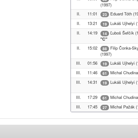
(1997)
II.
11:01
Eduard Tóth (1
23
II.
13:21
Lukáš Ujhelyi (
19
II.
14:19
Ľuboš Šefčík (
14
"C"
II.
15:02
Filip Čonka-Sk
88
(1997)
III.
01:56
Lukáš Ujhelyi (
19
III.
11:46
Michal Chudina
61
III.
14:31
Lukáš Ujhelyi (
19
III.
17:29
Michal Chudina
61
III.
17:45
Michal Pažák (
27