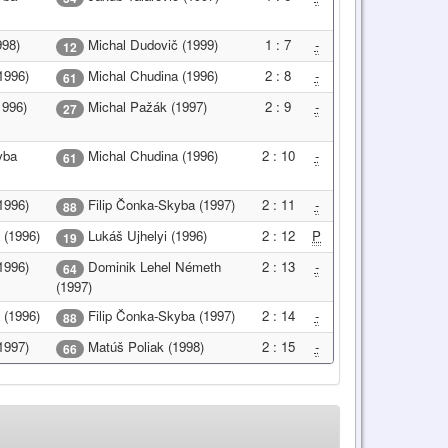
998)
Michal Dudovič (1999)
1 : 7
-
12
1996)
Michal Chudina (1996)
2 : 8
-
61
1996)
Michal Pažák (1997)
2 : 9
-
27
yba
Michal Chudina (1996)
2 : 10
-
61
1996)
Filip Čonka-Skyba (1997)
2 : 11
-
88
 (1996)
Lukáš Ujhelyi (1996)
2 : 12
P
19
1996)
Dominik Lehel Németh
2 : 13
-
64
(1997)
 (1996)
Filip Čonka-Skyba (1997)
2 : 14
-
88
1997)
Matúš Poliak (1998)
2 : 15
-
66