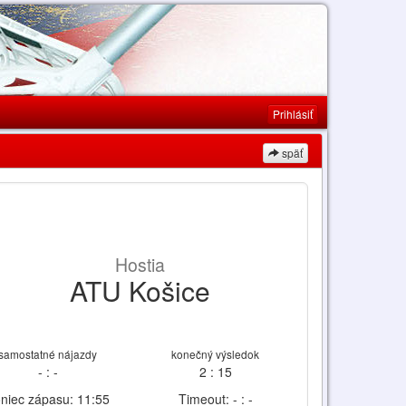
Prihlásiť
späť
Hostia
ATU Košice
samostatné nájazdy
konečný výsledok
- : -
2 : 15
niec zápasu: 11:55
Timeout: - : -