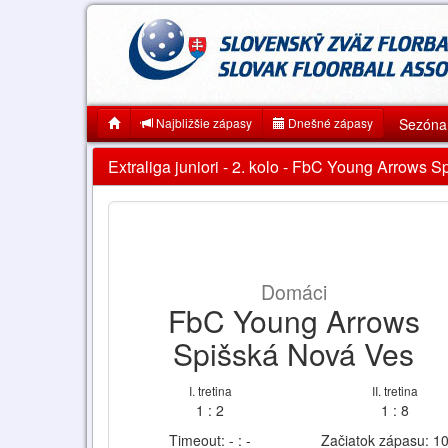
Najbližšie zápasy
Dnešné zápasy
Sezóna
Extraliga juniori - 2. kolo - FbC Young Arrows 
Domáci
FbC Young Arrows
Spišská Nová Ves
I. tretina
II. tretina
1 : 2
1 : 8
Timeout: - : -
Začiatok zápasu: 1