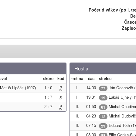
Počet divákov (po I. tre
De
Časom
Zapiso
Hostia
oval
skóre
kód
tretina
čas
strelec
Matúš Lipčák (1997)
1 : 0
P
I.
14:00
Ján Čechovič (
77
1 : 7
X
I.
19:31
Lukáš Ujhelyi (
19
2 : 7
P
II.
01:50
Michal Chudina
61
II.
04:23
Michal Dudovič
12
II.
07:15
Eduard Tóth (1
23
II.
08:00
Filip Čonka-Sk
88