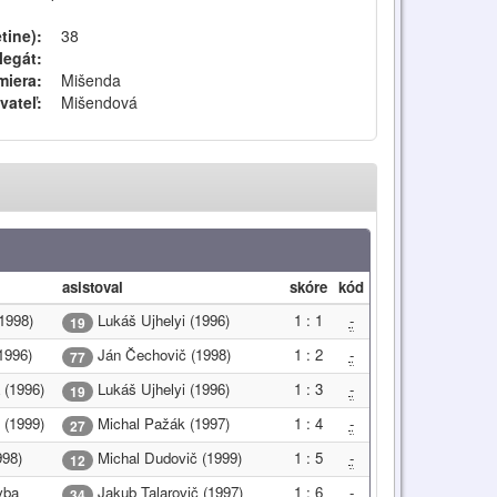
tine):
38
legát:
iera:
Mišenda
vateľ:
Mišendová
asistoval
skóre
kód
1998)
Lukáš Ujhelyi (1996)
1 : 1
-
19
1996)
Ján Čechovič (1998)
1 : 2
-
77
 (1996)
Lukáš Ujhelyi (1996)
1 : 3
-
19
 (1999)
Michal Pažák (1997)
1 : 4
-
27
998)
Michal Dudovič (1999)
1 : 5
-
12
yba
Jakub Talarovič (1997)
1 : 6
-
34