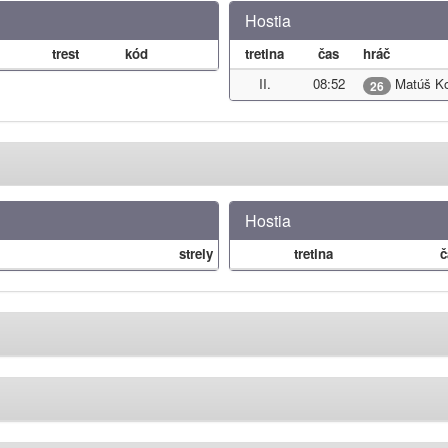
Hostia
trest
kód
tretina
čas
hráč
II.
08:52
Matúš Ko
26
Hostia
strely
tretina
č