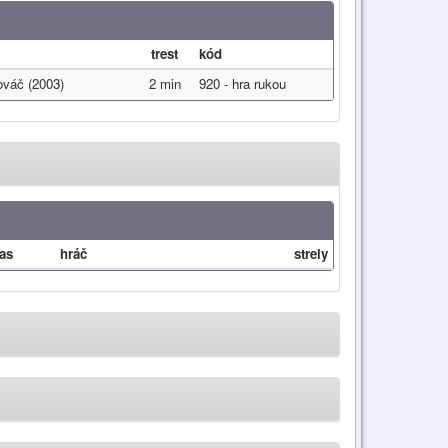
trest
kód
váč (2003)
2 min
920 - hra rukou
as
hráč
strely