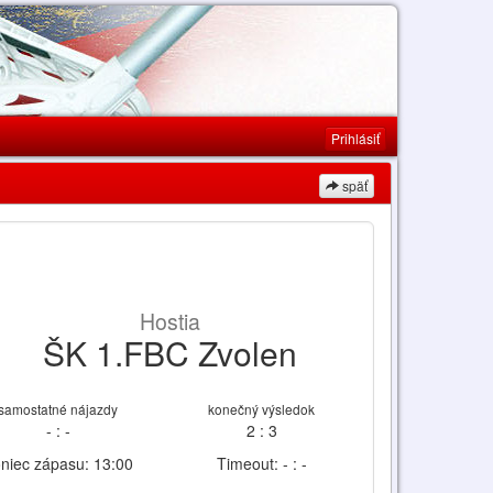
Prihlásiť
späť
Hostia
ŠK 1.FBC Zvolen
samostatné nájazdy
konečný výsledok
- : -
2 : 3
niec zápasu: 13:00
Timeout: - : -