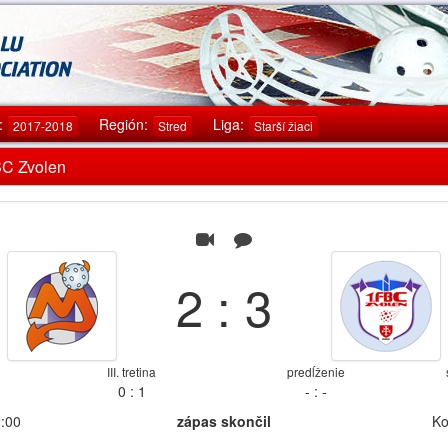
:
Región:
Liga:
2017-2018
Stred
Starší žiaci
FBC Zvolen
2 : 3
III. tretina
predĺženie
0 : 1
- : -
2:00
zápas skončil
Ko