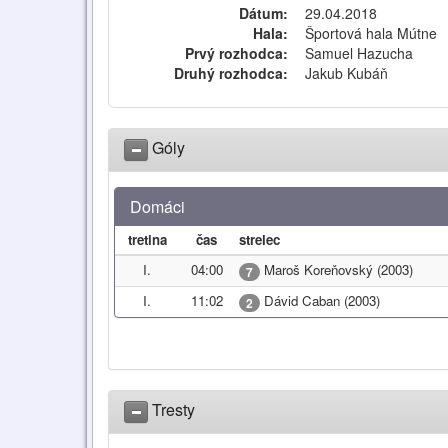
Dátum:
29.04.2018
Hala:
Športová hala Mútne
Prvý rozhodca:
Samuel Hazucha
Druhý rozhodca:
Jakub Kubáň
Góly
Domáci
tretina
čas
strelec
I.
04:00
Maroš Koreňovský (2003)
7
I.
11:02
Dávid Caban (2003)
2
Tresty