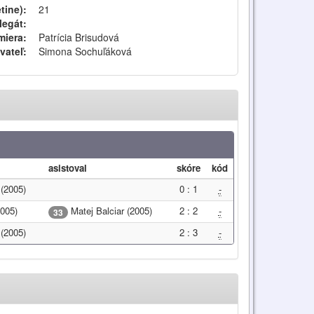
tine):
21
legát:
iera:
Patrícia Brisudová
vateľ:
Simona Sochuľáková
asistoval
skóre
kód
 (2005)
0 : 1
-
2005)
Matej Balciar (2005)
2 : 2
-
33
 (2005)
2 : 3
-