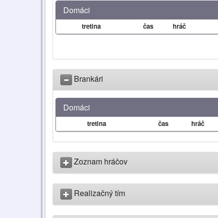
Domáci
tretina
čas
hráč
Brankári
Domáci
tretina
čas
hráč
Zoznam hráčov
Realizačný tím