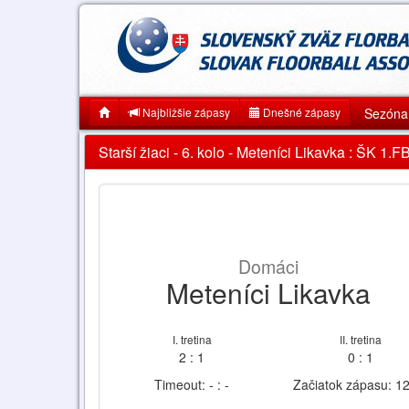
Najbližšie zápasy
Dnešné zápasy
Sezóna
Starší žiaci - 6. kolo - Meteníci Likavka : ŠK 1.
Domáci
Meteníci Likavka
I. tretina
II. tretina
2 : 1
0 : 1
Timeout: - : -
Začiatok zápasu: 1