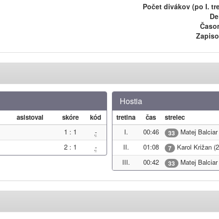
Počet divákov (po I. tre
De
Časom
Zapiso
Hostia
asistoval
skóre
kód
tretina
čas
strelec
1 : 1
-
I.
00:46
Matej Balciar
33
2 : 1
-
II.
01:08
Karol Križan (
7
III.
00:42
Matej Balciar
33