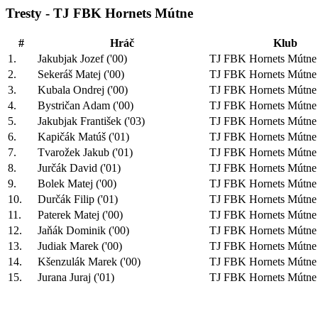
Tresty - TJ FBK Hornets Mútne
#
Hráč
Klub
1.
Jakubjak Jozef ('00)
TJ FBK Hornets Mútne
2.
Sekeráš Matej ('00)
TJ FBK Hornets Mútne
3.
Kubala Ondrej ('00)
TJ FBK Hornets Mútne
4.
Bystričan Adam ('00)
TJ FBK Hornets Mútne
5.
Jakubjak František ('03)
TJ FBK Hornets Mútne
6.
Kapičák Matúš ('01)
TJ FBK Hornets Mútne
7.
Tvarožek Jakub ('01)
TJ FBK Hornets Mútne
8.
Jurčák David ('01)
TJ FBK Hornets Mútne
9.
Bolek Matej ('00)
TJ FBK Hornets Mútne
10.
Durčák Filip ('01)
TJ FBK Hornets Mútne
11.
Paterek Matej ('00)
TJ FBK Hornets Mútne
12.
Jaňák Dominik ('00)
TJ FBK Hornets Mútne
13.
Judiak Marek ('00)
TJ FBK Hornets Mútne
14.
Kšenzulák Marek ('00)
TJ FBK Hornets Mútne
15.
Jurana Juraj ('01)
TJ FBK Hornets Mútne