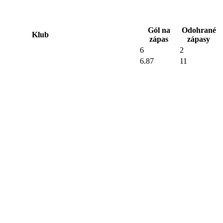
Gól na
Odohrané
Klub
zápas
zápasy
6
2
6.87
11