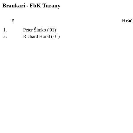
Brankari - FbK Turany
#
Hráč
1.
Peter Šimko ('01)
2.
Richard Horál ('01)