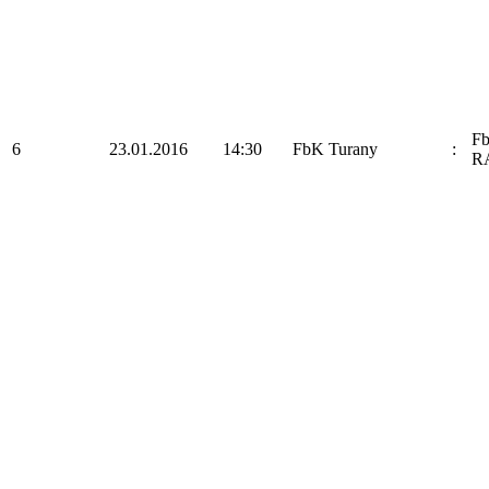
F
6
23.01.2016
14:30
FbK Turany
:
R