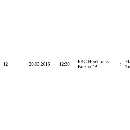
FBC Horehronec
F
12
20.03.2016
12:30
:
Brezno "B"
Tu