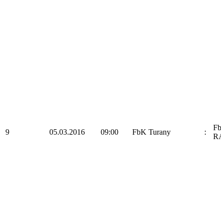
F
9
05.03.2016
09:00
FbK Turany
:
R