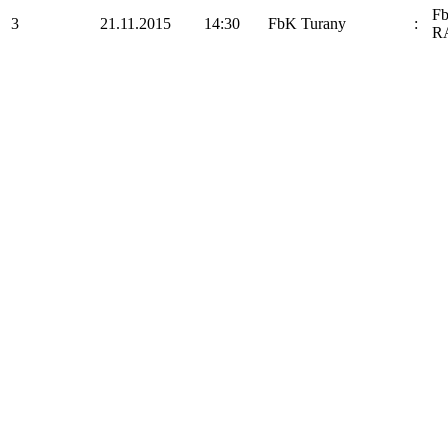
F
3
21.11.2015
14:30
FbK Turany
:
R