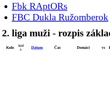
Fbk RAptORs
FBC Dukla Ružomberok
2. liga muži - rozpis zákl
kód
Kolo
Dátum
Čas
Domáci
vs
z.