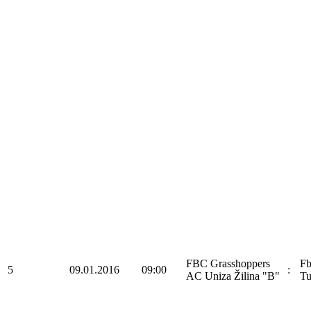
FBC Grasshoppers
F
5
09.01.2016
09:00
:
AC Uniza Žilina "B"
Tu