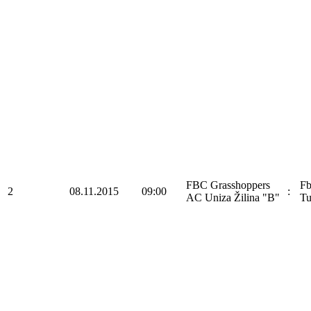
FBC Grasshoppers
F
2
08.11.2015
09:00
:
AC Uniza Žilina "B"
Tu