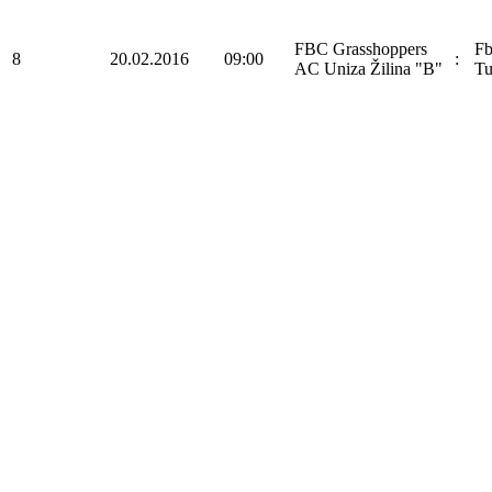
FBC Grasshoppers
F
8
20.02.2016
09:00
:
AC Uniza Žilina "B"
Tu