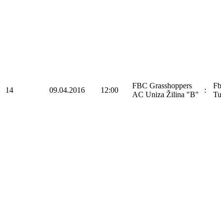
FBC Grasshoppers
F
14
09.04.2016
12:00
:
AC Uniza Žilina "B"
Tu