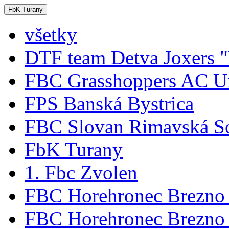
FbK Turany
všetky
DTF team Detva Joxers 
FBC Grasshoppers AC Un
FPS Banská Bystrica
FBC Slovan Rimavská S
FbK Turany
1. Fbc Zvolen
FBC Horehronec Brezno
FBC Horehronec Brezno