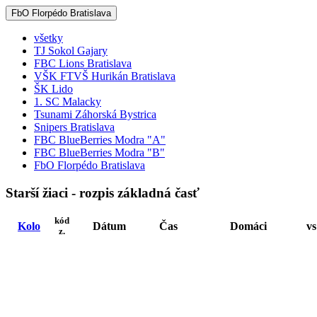
FbO Florpédo Bratislava
všetky
TJ Sokol Gajary
FBC Lions Bratislava
VŠK FTVŠ Hurikán Bratislava
ŠK Lido
1. SC Malacky
Tsunami Záhorská Bystrica
Snipers Bratislava
FBC BlueBerries Modra "A"
FBC BlueBerries Modra "B"
FbO Florpédo Bratislava
Starší žiaci - rozpis základná časť
kód
Kolo
Dátum
Čas
Domáci
vs
z.