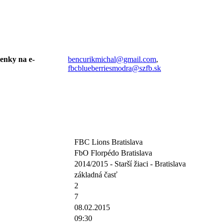
senky na e-
bencurikmichal@gmail.com
,
fbcblueberriesmodra@szfb.sk
FBC Lions Bratislava
FbO Florpédo Bratislava
2014/2015 - Starší žiaci - Bratislava
základná časť
2
7
08.02.2015
09:30