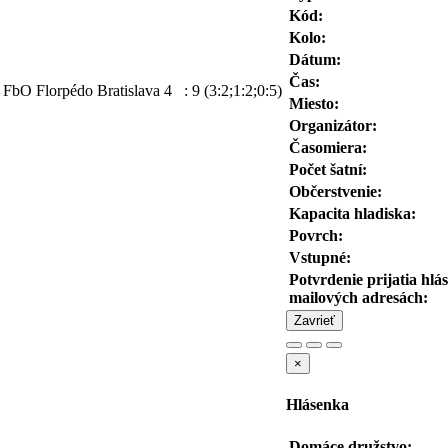
Kód:
Kolo:
Dátum:
Čas:
FbO Florpédo Bratislava
4
:
9
(3:2;1:2;0:5)
Miesto:
Organizátor:
Časomiera:
Počet šatní:
Občerstvenie:
Kapacita hladiska:
Povrch:
Vstupné:
Potvrdenie prijatia hlá
mailových adresách:
Zavrieť
×
Hlásenka
Domáce družstvo: