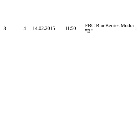
FBC BlueBerries Modra
8
4
14.02.2015
11:50
:
"B"