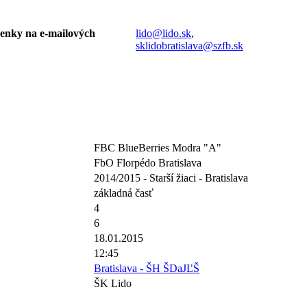
ásenky na e-mailových
lido@lido.sk
,
sklidobratislava@szfb.sk
FBC BlueBerries Modra "A"
FbO Florpédo Bratislava
2014/2015 - Starší žiaci - Bratislava
základná časť
4
6
18.01.2015
12:45
Bratislava - ŠH ŠDaJĽŠ
ŠK Lido