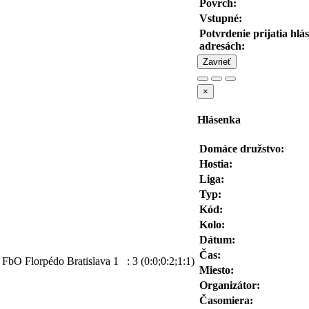
Povrch:
Vstupné:
Potvrdenie prijatia hl
adresách:
Zavrieť
×
Hlásenka
Domáce družstvo:
Hostia:
Liga:
Typ:
Kód:
Kolo:
Dátum:
Čas:
FbO Florpédo Bratislava
1
:
3
(0:0;0:2;1:1)
Miesto:
Organizátor:
Časomiera: