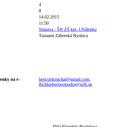
4
8
14.02.2015
11:50
Stupava - ŠH ZŠ kpt. J.Nálepku
Tsunami Záhorská Bystrica
senky na e-
bencurikmichal@gmail.com
,
fbcblueberriesmodra@szfb.sk
FbO Florpédo Bratislava