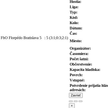
Hostia:
Liga:
Typ:
Kód:
Kolo:
Dátum:
Čas:
FbO Florpédo Bratislava
5
:
5
(3:1;0:3;2:1)
Miesto:
Organizátor:
Časomiera:
Počet šatní:
Občerstvenie:
Kapacita hladiska:
Povrch:
Vstupné:
Potvrdenie prijatia hl
adresách:
Zavrieť
×