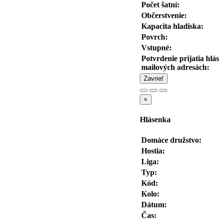
Počet šatní:
Občerstvenie:
Kapacita hladiska:
Povrch:
Vstupné:
Potvrdenie prijatia hlá
mailových adresách:
Zavrieť
×
Hlásenka
Domáce družstvo:
Hostia:
Liga:
Typ:
Kód:
Kolo:
Dátum:
Čas: