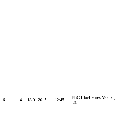
FBC BlueBerries Modra
6
4
18.01.2015
12:45
:
"A"