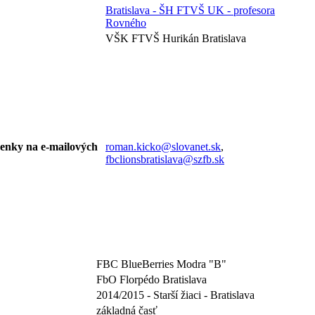
Bratislava - ŠH FTVŠ UK - profesora
Rovného
VŠK FTVŠ Hurikán Bratislava
ásenky na e-mailových
roman.kicko@slovanet.sk
,
fbclionsbratislava@szfb.sk
FBC BlueBerries Modra "B"
FbO Florpédo Bratislava
2014/2015 - Starší žiaci - Bratislava
základná časť