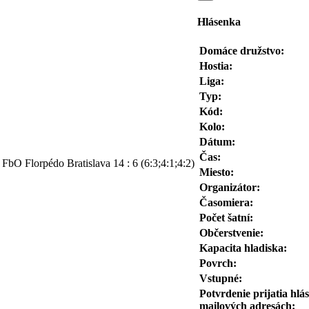
Hlásenka
Domáce družstvo:
Hostia:
Liga:
Typ:
Kód:
Kolo:
Dátum:
Čas:
FbO Florpédo Bratislava
14
:
6
(6:3;4:1;4:2)
Miesto:
Organizátor:
Časomiera:
Počet šatní:
Občerstvenie:
Kapacita hladiska:
Povrch:
Vstupné:
Potvrdenie prijatia hlá
mailových adresách: