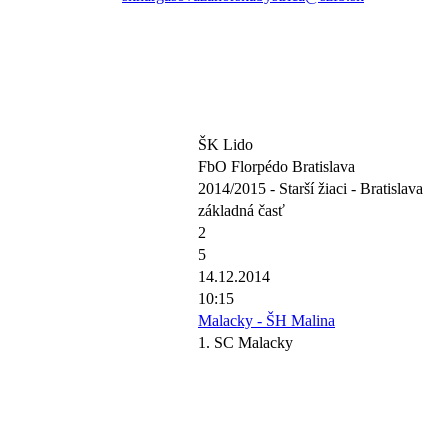
ŠK Lido
FbO Florpédo Bratislava
2014/2015 - Starší žiaci - Bratislava
základná časť
2
5
14.12.2014
10:15
Malacky - ŠH Malina
1. SC Malacky