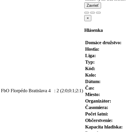
Zavrieť
×
Hlásenka
Domáce družstvo:
Hostia:
Liga:
Typ:
Kód:
Kolo:
Dátum:
Čas:
FbO Florpédo Bratislava
4
:
2
(2:0;0:1;2:1)
Miesto:
Organizátor:
Časomiera:
Počet šatní:
Občerstvenie:
Kapacita hladiska: