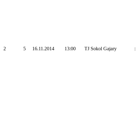
2
5
16.11.2014
13:00
TJ Sokol Gajary
: