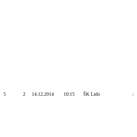
5
2
14.12.2014
10:15
ŠK Lido
: