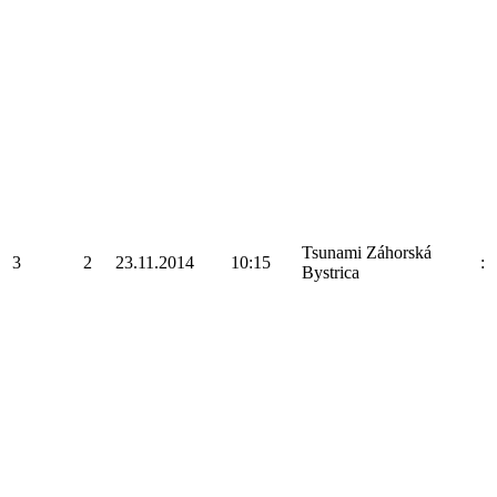
Tsunami Záhorská
3
2
23.11.2014
10:15
:
Bystrica