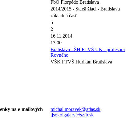
FbO Florpédo Bratislava
2014/2015 - Starší žiaci - Bratislava
základná časť
5
2
16.11.2014
13:00
Bratislava - ŠH FTVŠ UK - profesora
Rovného
VŠK FTVŠ Hurikán Bratislava
ásenky na e-mailových
michal.moravek@atlas.sk
,
tjsokolgajary@szfb.sk