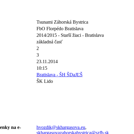
Tsunami Záhorská Bystrica
FbO Florpédo Bratislava
2014/2015 - Starší žiaci - Bratislava
základná časť
2
3
23.11.2014
10:15
Bratislava - ŠH ŠDaJĽŠ
ŠK Lido
senky na e-
hvozdik@skhargasova.eu
,
skhargasovazahorskabystrica@szfb.sk