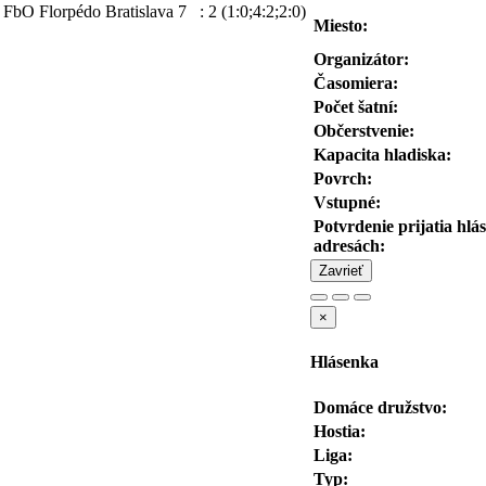
FbO Florpédo Bratislava
7
:
2
(1:0;4:2;2:0)
Miesto:
Organizátor:
Časomiera:
Počet šatní:
Občerstvenie:
Kapacita hladiska:
Povrch:
Vstupné:
Potvrdenie prijatia hl
adresách:
Zavrieť
×
Hlásenka
Domáce družstvo:
Hostia:
Liga:
Typ: