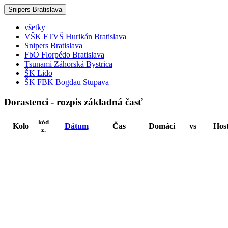
Snipers Bratislava
všetky
VŠK FTVŠ Hurikán Bratislava
Snipers Bratislava
FbO Florpédo Bratislava
Tsunami Záhorská Bystrica
ŠK Lido
ŠK FBK Bogdau Stupava
Dorastenci - rozpis základná časť
kód
Kolo
Dátum
Čas
Domáci
vs
Host
z.