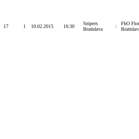
Snipers
FbO Flo
17
1
10.02.2015
16:30
:
Bratislava
Bratislav