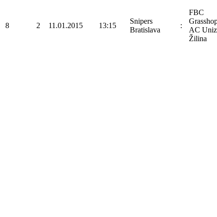
FBC
Snipers
Grasshop
8
2
11.01.2015
13:15
:
Bratislava
AC Uniz
Žilina