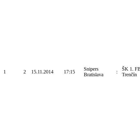
Snipers
ŠK 1. F
1
2
15.11.2014
17:15
:
Bratislava
Trenčín