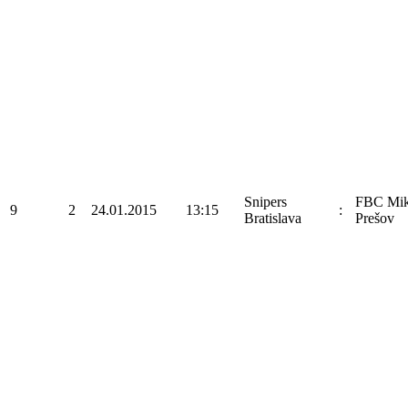
Snipers
FBC Mik
9
2
24.01.2015
13:15
:
Bratislava
Prešov