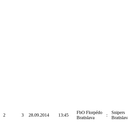
FbO Florpédo
Snipers
2
3
28.09.2014
13:45
:
Bratislava
Bratislav