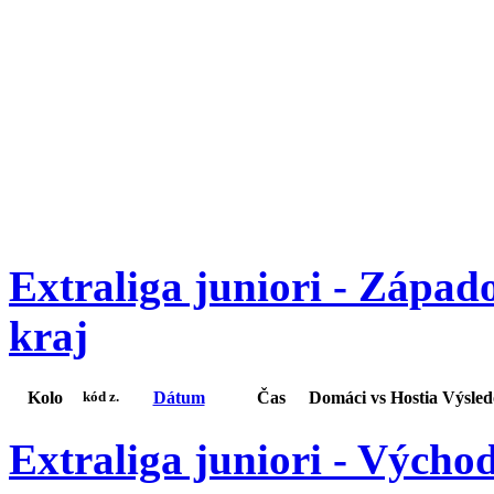
Extraliga juniori - Západ
kraj
Kolo
Dátum
Čas
Domáci
vs
Hostia
Výsle
kód z.
Extraliga juniori - Výcho