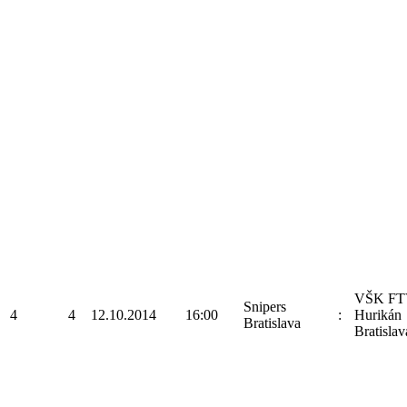
VŠK FT
Snipers
4
4
12.10.2014
16:00
:
Hurikán
Bratislava
Bratislav