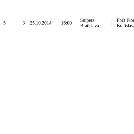
Snipers
FbO Flo
5
3
25.10.2014
16:00
:
Bratislava
Bratislav