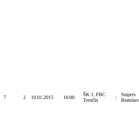
ŠK 1. FBC
Snipers
7
2
10.01.2015
16:00
:
Trenčín
Bratislav