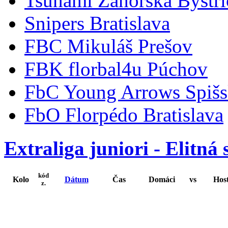
Tsunami Záhorská Bystri
Snipers Bratislava
FBC Mikuláš Prešov
FBK florbal4u Púchov
FbC Young Arrows Spišs
FbO Florpédo Bratislava
Extraliga juniori - Elitná
kód
Kolo
Dátum
Čas
Domáci
vs
Host
z.