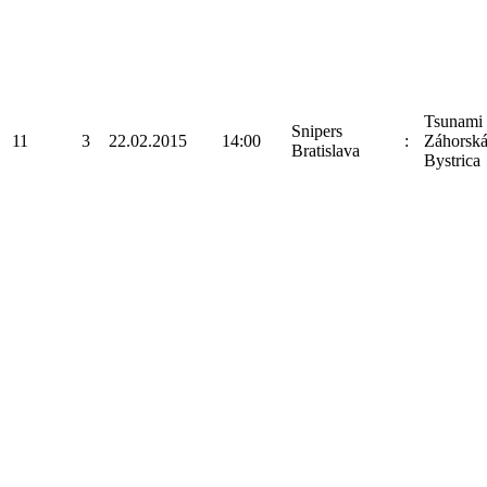
Tsunami
Snipers
11
3
22.02.2015
14:00
:
Záhorsk
Bratislava
Bystrica