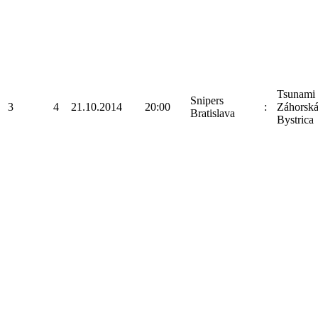
Tsunami
Snipers
3
4
21.10.2014
20:00
:
Záhorsk
Bratislava
Bystrica