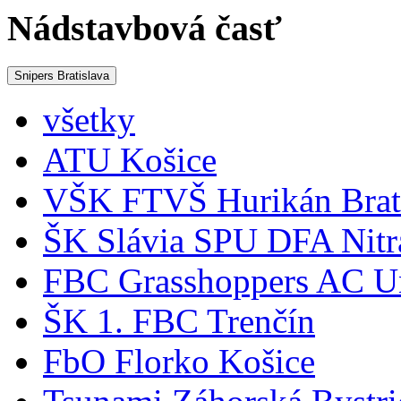
Nádstavbová časť
Snipers Bratislava
všetky
ATU Košice
VŠK FTVŠ Hurikán Brat
ŠK Slávia SPU DFA Nitr
FBC Grasshoppers AC Un
ŠK 1. FBC Trenčín
FbO Florko Košice