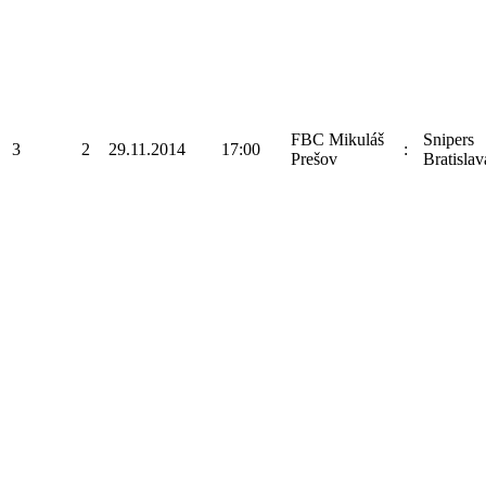
FBC Mikuláš
Snipers
3
2
29.11.2014
17:00
:
Prešov
Bratislav