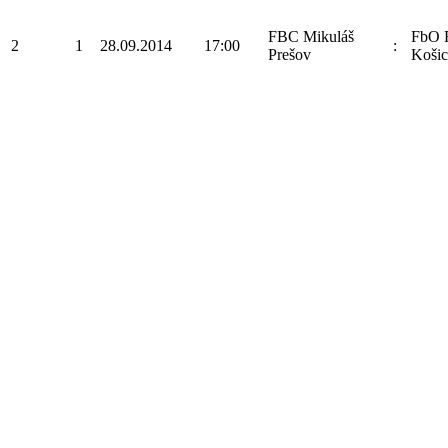
FBC Mikuláš
FbO 
2
1
28.09.2014
17:00
:
Prešov
Košic