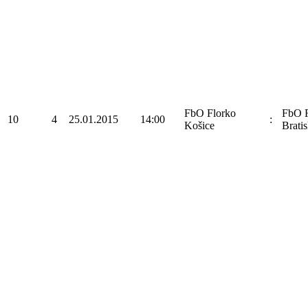
FbO Florko
FbO F
10
4
25.01.2015
14:00
:
Košice
Bratis