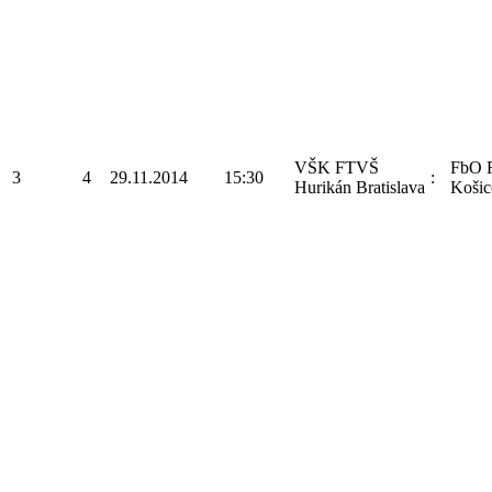
VŠK FTVŠ
FbO F
3
4
29.11.2014
15:30
:
Hurikán Bratislava
Košic