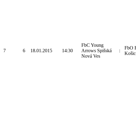
FbC Young
FbO F
7
6
18.01.2015
14:30
Arrows Spišská
:
Košic
Nová Ves