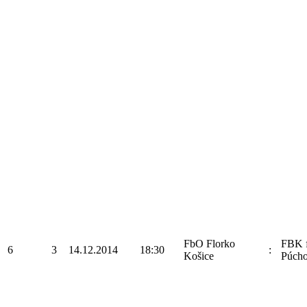
FbO Florko
FBK f
6
3
14.12.2014
18:30
:
Košice
Púch