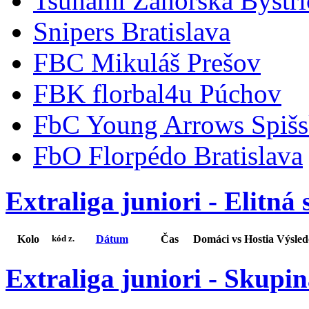
Tsunami Záhorská Bystri
Snipers Bratislava
FBC Mikuláš Prešov
FBK florbal4u Púchov
FbC Young Arrows Spišs
FbO Florpédo Bratislava
Extraliga juniori - Elitná
Kolo
Dátum
Čas
Domáci
vs
Hostia
Výsle
kód z.
Extraliga juniori - Skupi