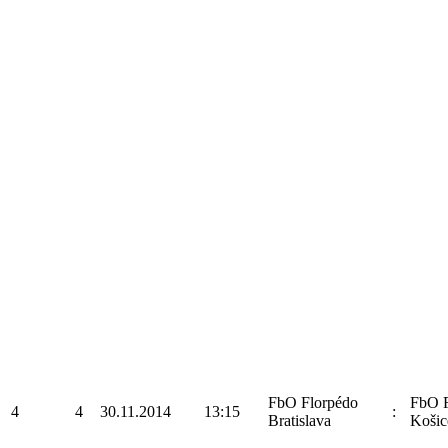
FbO Florpédo
FbO F
4
4
30.11.2014
13:15
:
Bratislava
Košic