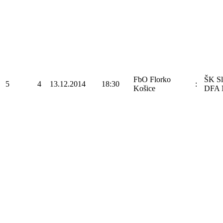
FbO Florko
ŠK Sl
5
4
13.12.2014
18:30
:
Košice
DFA N