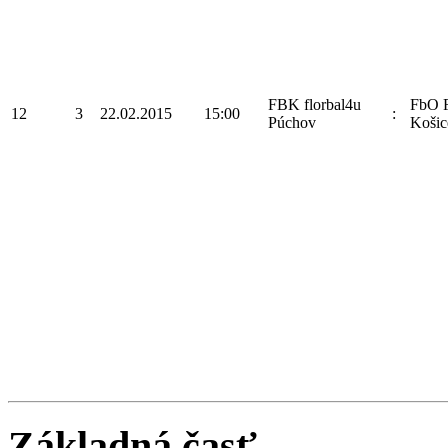
FBK florbal4u
FbO F
12
3
22.02.2015
15:00
:
Púchov
Košic
Základná časť