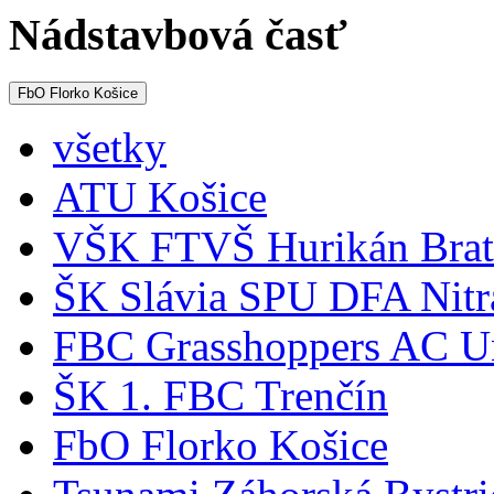
Nádstavbová časť
FbO Florko Košice
všetky
ATU Košice
VŠK FTVŠ Hurikán Brat
ŠK Slávia SPU DFA Nitr
FBC Grasshoppers AC Un
ŠK 1. FBC Trenčín
FbO Florko Košice