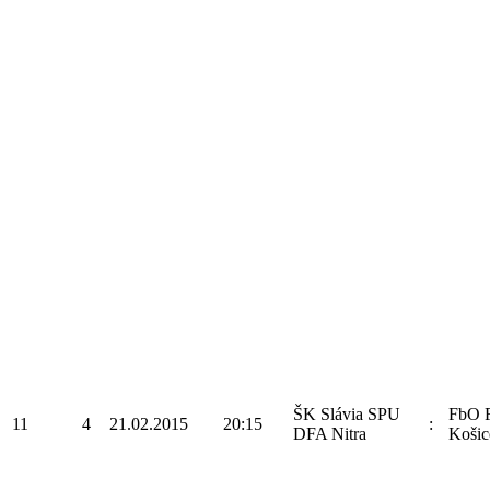
ŠK Slávia SPU
FbO F
11
4
21.02.2015
20:15
:
DFA Nitra
Košic