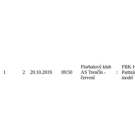
Florbalový klub
FBK H
1
2
20.10.2019
09:50
AS Trenčín -
:
Partizá
červení
modrí