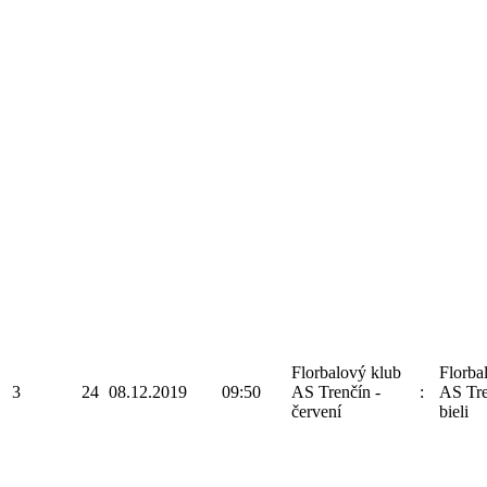
Florbalový klub
Florba
3
24
08.12.2019
09:50
AS Trenčín -
:
AS Tre
červení
bieli