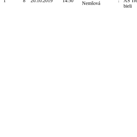
1
8
20.10.2019
14:50
:
AS Tre
Nemšová
bieli