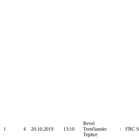
Revel
1
4
20.10.2019
13:10
Trenčianske
:
FBC S
Teplice