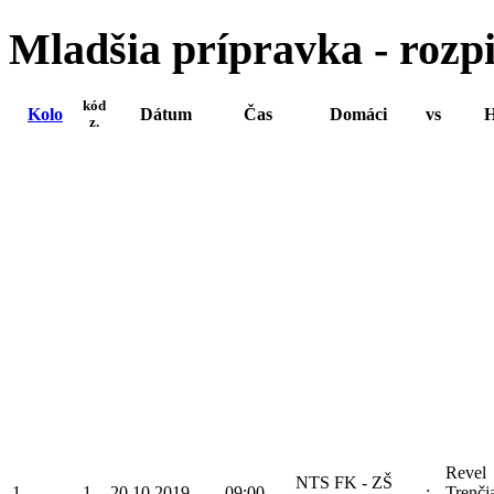
Mladšia prípravka - rozp
kód
Kolo
Dátum
Čas
Domáci
vs
H
z.
Revel
NTS FK - ZŠ
1
1
20.10.2019
09:00
:
Trenči