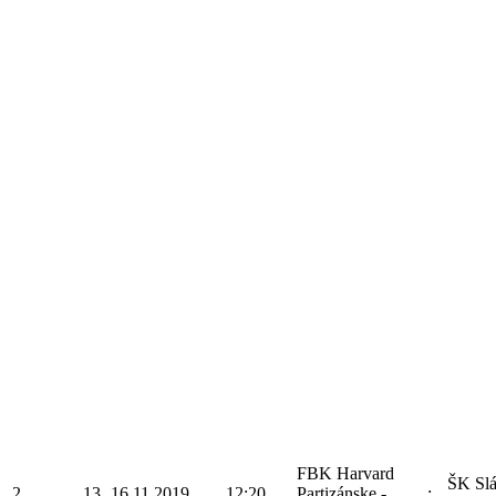
FBK Harvard
ŠK Sl
2
13
16.11.2019
12:20
Partizánske -
: