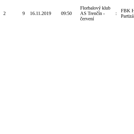
Florbalový klub
FBK H
2
9
16.11.2019
09:50
AS Trenčín -
:
Partizá
červení