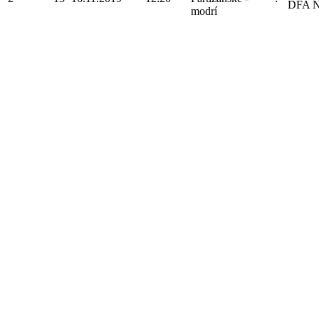
DFA N
modrí