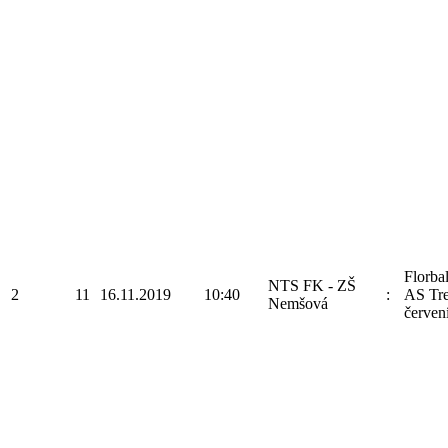
Florba
NTS FK - ZŠ
2
11
16.11.2019
10:40
:
AS Tre
Nemšová
červen