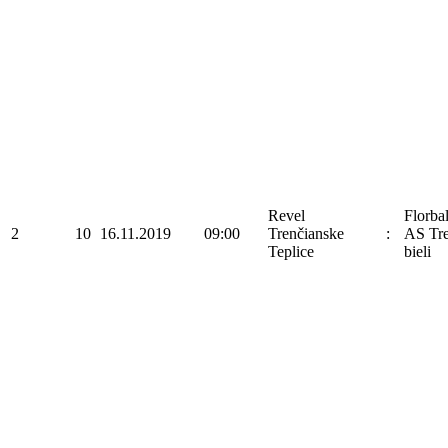
Revel
Florba
2
10
16.11.2019
09:00
Trenčianske
:
AS Tre
Teplice
bieli