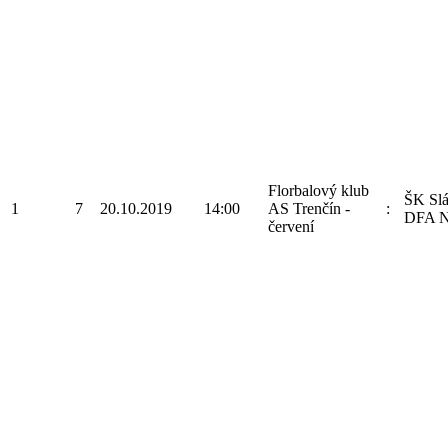
Florbalový klub
ŠK Sl
1
7
20.10.2019
14:00
AS Trenčín -
:
DFA N
červení