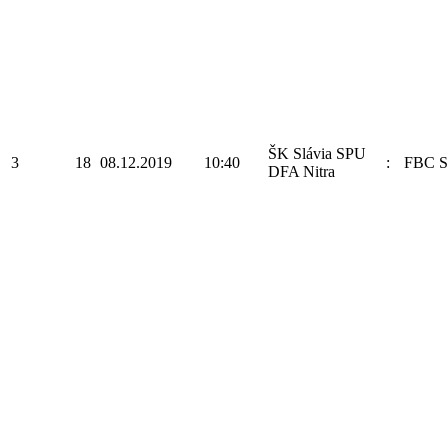
ŠK Slávia SPU
3
18
08.12.2019
10:40
:
FBC S
DFA Nitra