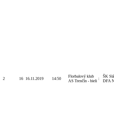
Florbalový klub
ŠK Sl
2
16
16.11.2019
14:50
:
AS Trenčín - bieli
DFA N