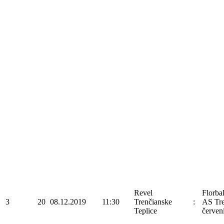
Revel
Florba
3
20
08.12.2019
11:30
Trenčianske
:
AS Tre
Teplice
červen