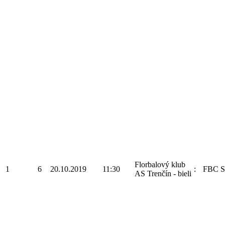
Florbalový klub
1
6
20.10.2019
11:30
:
FBC S
AS Trenčín - bieli