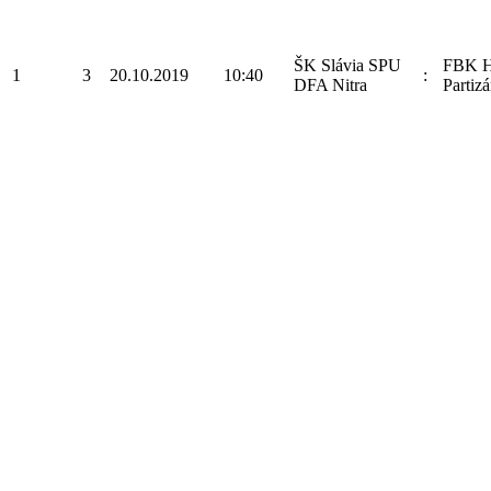
ŠK Slávia SPU
FBK H
1
3
20.10.2019
10:40
:
DFA Nitra
Partizá