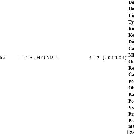
Do
Ho
Li
Ty
Kó
Ko
Dá
Ča
Mi
ica
:
TJ A - FbO Nižná
3
:
2
(2:0;1:1;0:1)
Or
Ro
Ča
Po
Ob
Ka
Po
Vs
Pr
Po
ma
Za