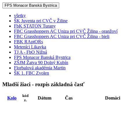
FPS Monacor Banská Bystrica
všetky
ŠK Juventa pri CVČ v Žiline
FbK STATON Turany
FBC Grasshoppers AC Uniza pri CVČ Žilina - oranžoví
FBC Grasshoppers AC Uniza pri CVČ Žilina - bieli
FBK RAptORs
Meteníci Likavka
TJ A - FbO Nižná
FPS Monacor Banská Bystrica
ZŠJM Žatva 90 Dolný Kubín
Florbalová akadémia Martin
ŠK 1. FBC Zvolen
Mladší žiaci - rozpis základná časť
kód
Kolo
Dátum
Čas
Domáci
z.