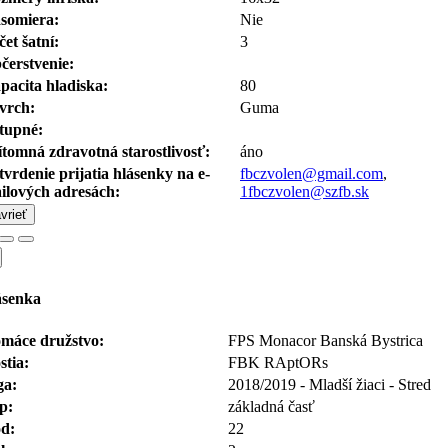
somiera:
Nie
čet šatní:
3
čerstvenie:
pacita hladiska:
80
vrch:
Guma
tupné:
ítomná zdravotná starostlivosť:
áno
tvrdenie prijatia hlásenky na e-
fbczvolen@gmail.com
,
ilových adresách:
1fbczvolen@szfb.sk
vrieť
ásenka
máce družstvo:
FPS Monacor Banská Bystrica
stia:
FBK RAptORs
ga:
2018/2019 - Mladší žiaci - Stred
p:
základná časť
d:
22