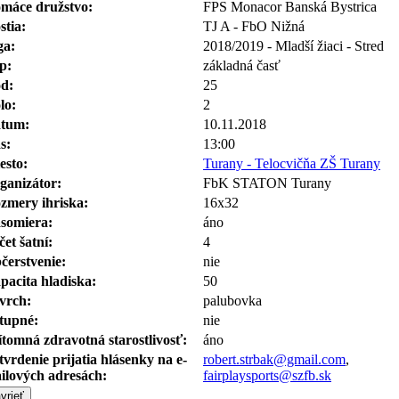
máce družstvo:
FPS Monacor Banská Bystrica
stia:
TJ A - FbO Nižná
ga:
2018/2019 - Mladší žiaci - Stred
p:
základná časť
d:
25
lo:
2
tum:
10.11.2018
s:
13:00
esto:
Turany - Telocvičňa ZŠ Turany
ganizátor:
FbK STATON Turany
zmery ihriska:
16x32
somiera:
áno
čet šatní:
4
čerstvenie:
nie
pacita hladiska:
50
vrch:
palubovka
tupné:
nie
ítomná zdravotná starostlivosť:
áno
tvrdenie prijatia hlásenky na e-
robert.strbak@gmail.com
,
ilových adresách:
fairplaysports@szfb.sk
vrieť