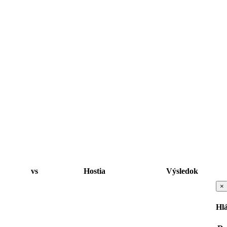
vs
Hostia
Výsledok
×
Hl