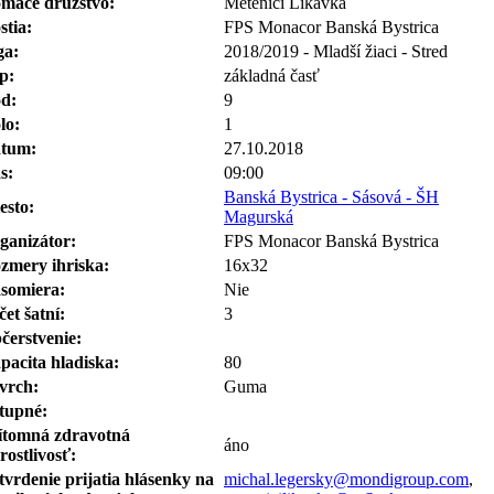
máce družstvo:
Meteníci Likavka
stia:
FPS Monacor Banská Bystrica
ga:
2018/2019 - Mladší žiaci - Stred
p:
základná časť
d:
9
lo:
1
tum:
27.10.2018
s:
09:00
Banská Bystrica - Sásová - ŠH
esto:
Magurská
ganizátor:
FPS Monacor Banská Bystrica
zmery ihriska:
16x32
somiera:
Nie
čet šatní:
3
čerstvenie:
pacita hladiska:
80
vrch:
Guma
tupné:
ítomná zdravotná
áno
rostlivosť:
tvrdenie prijatia hlásenky na
michal.legersky@mondigroup.com
,