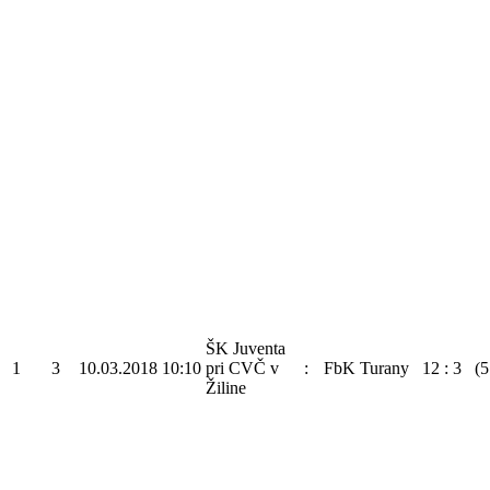
ŠK Juventa
1
3
10.03.2018
10:10
pri CVČ v
:
FbK Turany
12
:
3
(5
Žiline