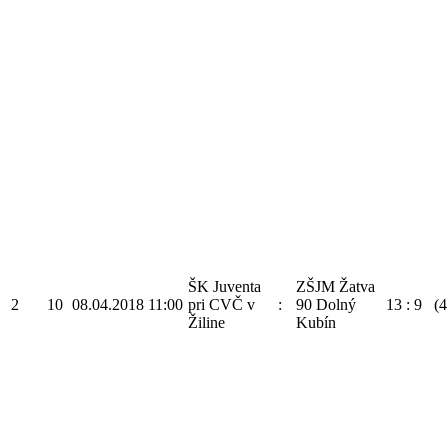
ŠK Juventa
ZŠJM Žatva
2
10
08.04.2018
11:00
pri CVČ v
:
90 Dolný
13
:
9
(4
Žiline
Kubín