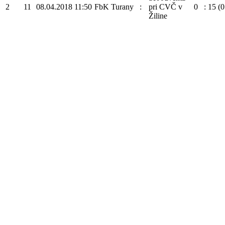
2
11
08.04.2018
11:50
FbK Turany
:
pri CVČ v
0
:
15
(0
Žiline