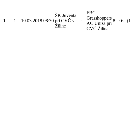
FBC
ŠK Juventa
Grasshoppers
1
1
10.03.2018
08:30
pri CVČ v
:
8
:
6
(1
AC Uniza pri
Žiline
CVČ Žilina