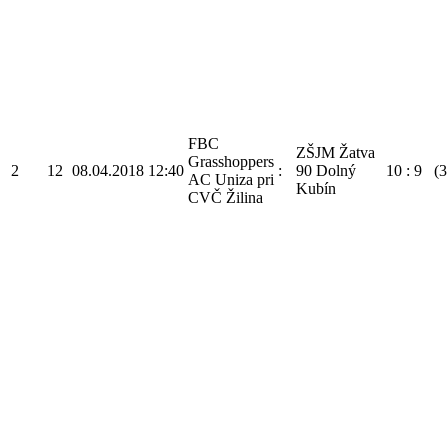
FBC
ZŠJM Žatva
Grasshoppers
2
12
08.04.2018
12:40
:
90 Dolný
10
:
9
(3
AC Uniza pri
Kubín
CVČ Žilina