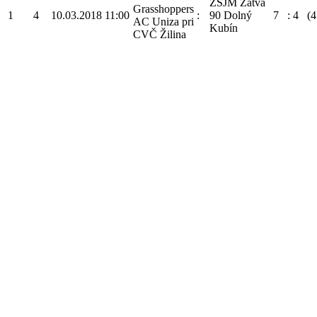
ZŠJM Žatva
Grasshoppers
1
4
10.03.2018
11:00
:
90 Dolný
7
:
4
(4
AC Uniza pri
Kubín
CVČ Žilina