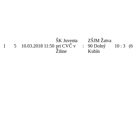
ŠK Juventa
ZŠJM Žatva
1
5
10.03.2018
11:50
pri CVČ v
:
90 Dolný
10
:
3
(6
Žiline
Kubín