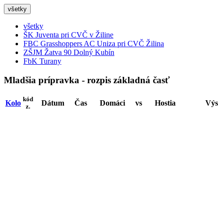
všetky
všetky
ŠK Juventa pri CVČ v Žiline
FBC Grasshoppers AC Uniza pri CVČ Žilina
ZŠJM Žatva 90 Dolný Kubín
FbK Turany
Mladšia prípravka - rozpis základná časť
kód
Kolo
Dátum
Čas
Domáci
vs
Hostia
Výs
z.