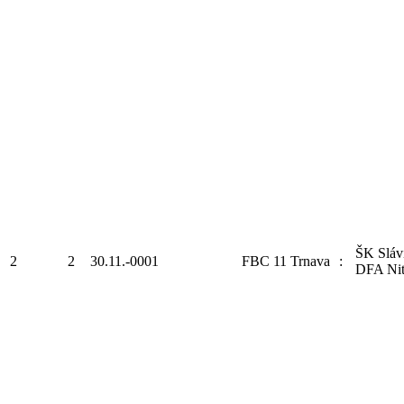
ŠK Sláv
2
2
30.11.-0001
FBC 11 Trnava
:
DFA Nit