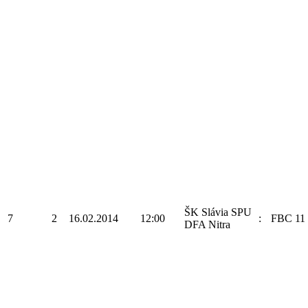
ŠK Slávia SPU
7
2
16.02.2014
12:00
:
FBC 11 
DFA Nitra