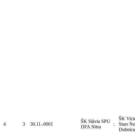
ŠK Vict
ŠK Slávia SPU
4
3
30.11.-0001
:
Stars N
DFA Nitra
Dubnica