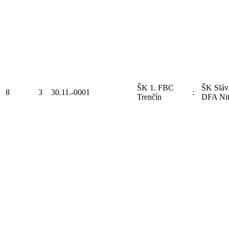
ŠK 1. FBC
ŠK Sláv
8
3
30.11.-0001
:
Trenčín
DFA Nit