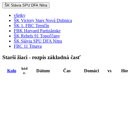
ŠK Slávia SPU DFA Nitra
všetky
ŠK Victory Stars Nová Dubnica
ŠK 1. FBC Trenčín
FBK Harvard Partizánske
ŠK Rebels 91 Topoľčany
ŠK Slávia SPU DFA Nitra
FBC 11 Trnava
Starší žiaci - rozpis základná časť
kód
Kolo
Dátum
Čas
Domáci
vs
Hos
z.