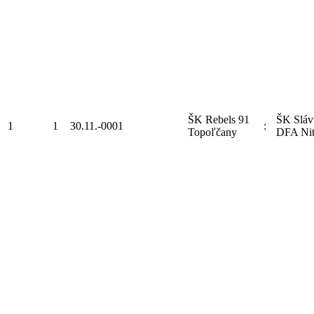
ŠK Rebels 91
ŠK Sláv
1
1
30.11.-0001
:
Topoľčany
DFA Nit