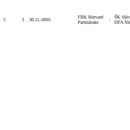
FBK Harvard
ŠK Sláv
5
3
30.11.-0001
:
Partizánske
DFA Nit