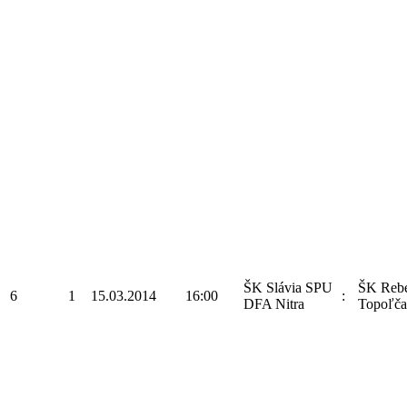
ŠK Slávia SPU
ŠK Rebe
6
1
15.03.2014
16:00
:
DFA Nitra
Topoľč